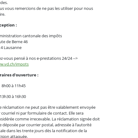
ides.
s vous remercions de ne pas les utiliser pour nous
ire.
ception :
inistration cantonale des impôts
ute de Berne 46
14 Lausanne
z-vous pensé à nos e-prestations 24/24 -->
w.vd.ch/impots
raires d'ouverture :
 8h00 à 11h45
 13h30 à 16h30
 réclamation ne peut pas être valablement envoyée
 courriel ni par formulaire de contact. Elle sera
sidérée comme irrecevable. La réclamation signée doit
e déposée par courrier postal, adressée à l’autorité
cale dans les trente jours dès la notification de la
ision attaquée.