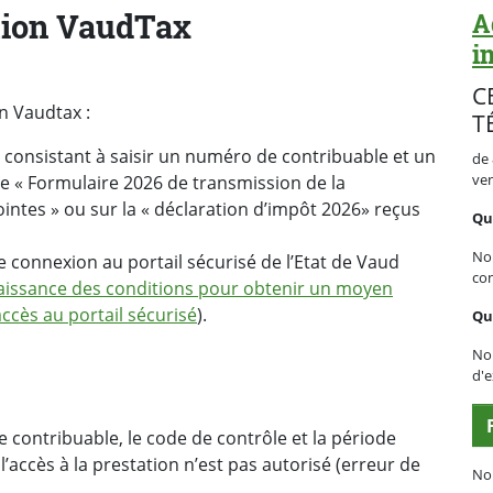
ation VaudTax
A
i
C
on Vaudtax :
T
e consistant à saisir un numéro de contribuable et un
de 
ve
 le « Formulaire 2026 de transmission de la
ointes » ou sur la « déclaration d’impôt 2026» reçus
Que
No
e connexion au portail sécurisé de l’Etat de Vaud
con
naissance des conditions pour obtenir un moyen
'accès au portail sécurisé
).
Qu
Nou
d'e
de contribuable, le code de contrôle et la période
l’accès à la prestation n’est pas autorisé (erreur de
No