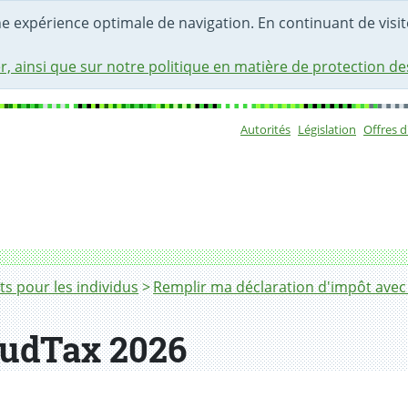
une expérience optimale de navigation. En continuant de visite
r, ainsi que sur notre politique en matière de protection d
Autorités
Législation
Offres 
Sous-navigat
s pour les individus
Remplir ma déclaration d'impôt ave
audTax 2026