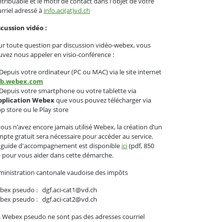
tribuable et le motif de contact dans l'objet de votre
rriel adressé à
info.aci(at)vd.ch
cussion vidéo :
r toute question par discussion vidéo-webex, vous
vez nous appeler en visio-conférence :
epuis votre ordinateur (PC ou MAC) via le site internet
b.webex.com
epuis votre smartphone ou votre tablette via
application Webex
que vous pouvez télécharger via
pp store ou le Play store
vous n’avez encore jamais utilisé Webex, la création d’un
pte gratuit sera nécessaire pour accéder au service.
 guide d'accompagnement est disponible
ici
(pdf, 850
 pour vous aider dans cette démarche.
inistration cantonale vaudoise des impôts
bex pseudo : dgf.aci-cat1@vd.ch
bex pseudo : dgf.aci-cat2@vd.ch
 Webex pseudo ne sont pas des adresses courriel