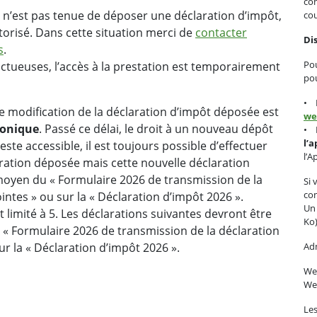
con
 n’est pas tenue de déposer une déclaration d’impôt,
cou
torisé. Dans cette situation merci de
contacter
Dis
s
.
Pou
ructueuses, l’accès à la prestation est temporairement
pou
• D
 modification de la déclaration d’impôt déposée est
we
ronique
. Passé ce délai, le droit à un nouveau dépôt
• D
l’
ste accessible, il est toujours possible d’effectuer
l’A
aration déposée mais cette nouvelle déclaration
moyen du « Formulaire 2026 de transmission de la
Si 
com
intes » ou sur la « Déclaration d’impôt 2026 ».
Un
limité à 5. Les déclarations suivantes devront être
Ko)
« Formulaire 2026 de transmission de la déclaration
Adm
ur la « Déclaration d’impôt 2026 ».
We
We
Les