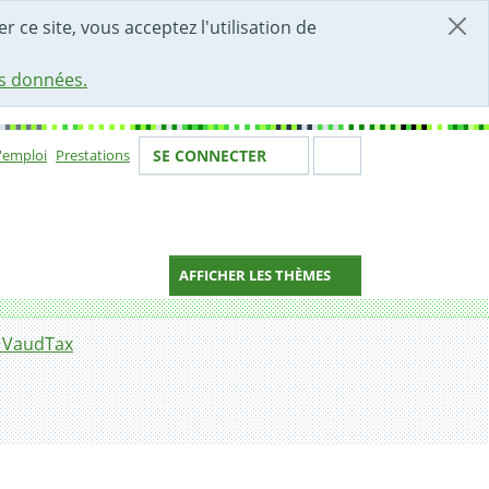
r ce site, vous acceptez l'utilisation de
es données.
Votre identité
Section de 
d'emploi
Prestations
SE CONNECTER
ion
AFFICHER LES THÈMES
c VaudTax