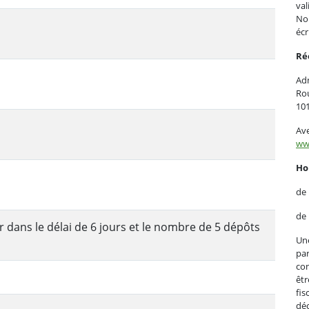
val
Nou
écr
Ré
Adm
Ro
10
Ave
ww
Ho
de
de
 dans le délai de 6 jours et le nombre de 5 dépôts
Une
par
con
êtr
fis
déc