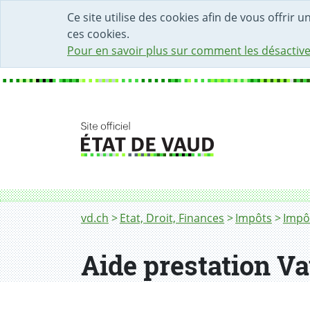
DÉBUT DU CONTENU DE LA PAGE
ACCÈS AU CHAMP DE RECHERCHE
PAGE D'ACCUEIL
FORMULAIRE DE CONTACT
Ce site utilise des cookies afin de vous offrir 
ces cookies.
Pour en savoir plus sur comment les désactive
Fil d'Ariane
Aide prestation VaudTax 2026
vd.ch
Etat, Droit, Finances
Impôts
Impôt
Aide prestation V