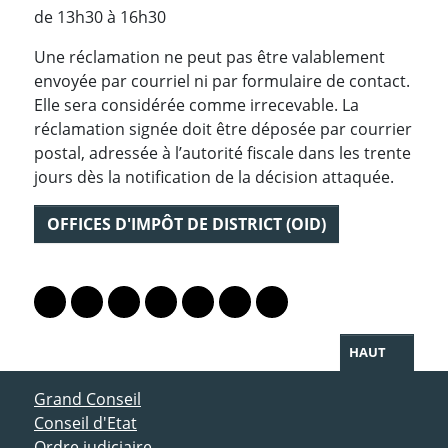
de 13h30 à 16h30
Une réclamation ne peut pas être valablement
envoyée par courriel ni par formulaire de contact.
Elle sera considérée comme irrecevable. La
réclamation signée doit être déposée par courrier
postal, adressée à l’autorité fiscale dans les trente
jours dès la notification de la décision attaquée.
OFFICES D'IMPÔT DE DISTRICT (OID)
PARTAGER LA PAGE
Lien vers le profil Mastodon
Lien vers le profil Bluesky
Lien vers le profil Instagram
Lien vers le profil Linkedin
Lien vers le profil Facebook
Lien vers le profil Twitter
Partager par WhatsAp
HAUT
ACCÈS DIRECT
Grand Conseil
Conseil d'Etat
Ordre judiciaire