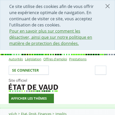
DÉBUT DU CONTENU DE LA PAGE
ACCÈS AU CHAMP DE RECHERCHE
PAGE D'ACCUEIL
FORMULAIRE DE CONTACT
Ce site utilise des cookies afin de vous offrir
une expérience optimale de navigation. En
continuant de visiter ce site, vous acceptez
l'utilisation de ces cookies.
Pour en savoir plus sur comment les
désactiver, ainsi que sur notre politique en
matière de protection des données.
Autorités
Législation
Offres d'emploi
Prestations
Sous-navigation
Votre identité
Secti
SE CONNECTER
AFFICHER LES THÈMES
Fil d'Ariane
Gérer mes acomptes
vd.ch
Etat, Droit, Finances
Impôts