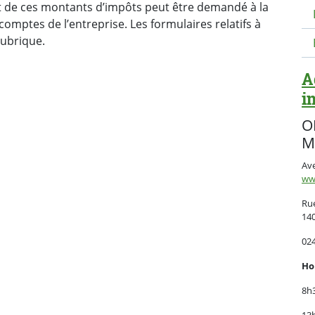
t de ces montants d’impôts peut être demandé à la
comptes de l’entreprise. Les formulaires relatifs à
rubrique.
A
i
O
M
Ave
ww
Ru
140
024
Ho
8h