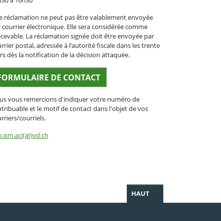
h30 à 16h30
 réclamation ne peut pas être valablement envoyée
 courrier électronique. Elle sera considérée comme
ecevable. La réclamation signée doit être envoyée par
rrier postal, adressée à l’autorité fiscale dans les trente
rs dès la notification de la décision attaquée.
FORMULAIRE DE CONTACT
us vous remercions d'indiquer votre numéro de
tribuable et le motif de contact dans l'objet de vos
rriers/courriels.
o.pm.aci(at)vd.ch
HAUT