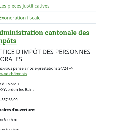
Les pièces justificatives
Exonération fiscale
dministration cantonale des
mpôts
FFICE D'IMPÔT DES PERSONNES
ORALES
z-vous pensé à nos e-prestations 24/24 -->
w.vd.ch/impots
e du Nord 1
0 Yverdon-les-Bains
 557 68 00
raires d'ouverture:
30 à 11h30