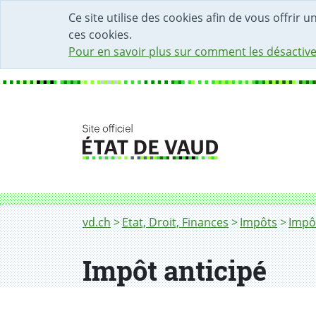
DÉBUT DU CONTENU DE LA PAGE
ACCÈS AU CHAMP DE RECHERCHE
PAGE D'ACCUEIL
FORMULAIRE DE CONTACT
Ce site utilise des cookies afin de vous offrir 
ces cookies.
Pour en savoir plus sur comment les désactive
Fil d'Ariane
Impôt anticipé
vd.ch
Etat, Droit, Finances
Impôts
Impôt
Impôt anticipé