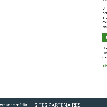
13
Une
par
irr
cou
jou
No
con
cou
inf
ebook
 Twitter
SITES PARTENAIRES
 demande média