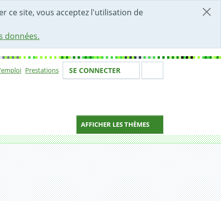
r ce site, vous acceptez l'utilisation de
es données.
Votre identité
Section de 
d'emploi
Prestations
SE CONNECTER
ion
AFFICHER LES THÈMES