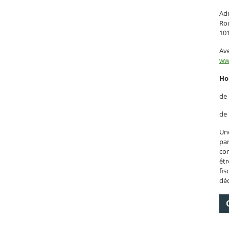
Adm
Ro
10
Ave
ww
Ho
de
de
Une
par
con
êtr
fis
déc