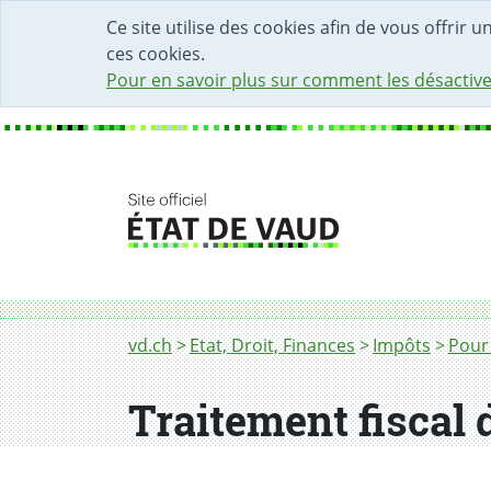
DÉBUT DU CONTENU DE LA PAGE
ACCÈS AU CHAMP DE RECHERCHE
PAGE D'ACCUEIL
FORMULAIRE DE CONTACT
Ce site utilise des cookies afin de vous offrir 
ces cookies.
Pour en savoir plus sur comment les désactive
Fil d'Ariane
Traitement fiscal de la mobilité
vd.ch
Etat, Droit, Finances
Impôts
Pour
Traitement fiscal 