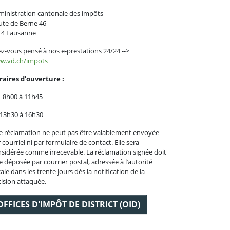
inistration cantonale des impôts
ute de Berne 46
14 Lausanne
z-vous pensé à nos e-prestations 24/24 -->
w.vd.ch/impots
raires d'ouverture :
 8h00 à 11h45
 13h30 à 16h30
 réclamation ne peut pas être valablement envoyée
 courriel ni par formulaire de contact. Elle sera
sidérée comme irrecevable. La réclamation signée doit
e déposée par courrier postal, adressée à l’autorité
cale dans les trente jours dès la notification de la
ision attaquée.
OFFICES D'IMPÔT DE DISTRICT (OID)