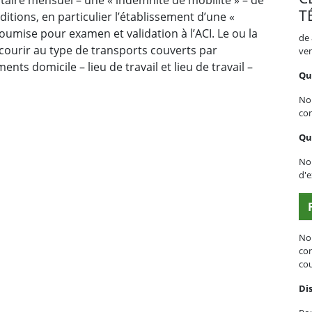
T
tions, en particulier l’établissement d’une «
oumise pour examen et validation à l’ACI. Le ou la
de 
ecourir au type de transports couverts par
ve
nts domicile – lieu de travail et lieu de travail –
Que
No
con
Qu
Nou
d'e
No
con
cou
Dis