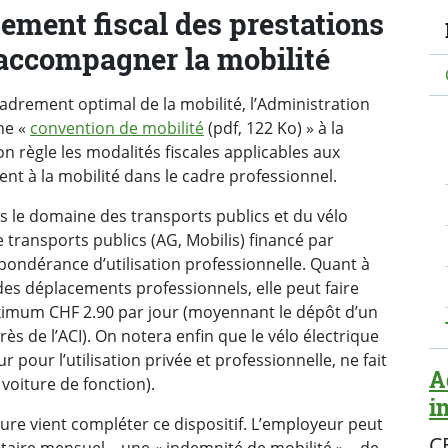
N
ement fiscal des prestations
 accompagner la mobilité
adrement optimal de la mobilité, l’Administration
ne «
convention de mobilité
(pdf, 122 Ko) » à la
n règle les modalités fiscales applicables aux
ent à la mobilité dans le cadre professionnel.
ns le domaine des transports publics et du vélo
transports publics (AG, Mobilis) financé par
épondérance d’utilisation professionnelle. Quant à
 des déplacements professionnels, elle peut faire
ximum CHF 2.90 par jour (moyennant le dépôt d’un
 de l’ACI). On notera enfin que le vélo électrique
 pour l’utilisation privée et professionnelle, ne fait
A
 voiture de fonction).
i
ure vient compléter ce dispositif. L’employeur peut
C
taire mensuel – une « indemnité de mobilité » – de