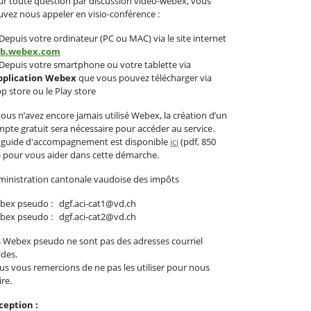
r toute question par discussion vidéo-webex, vous
vez nous appeler en visio-conférence :
epuis votre ordinateur (PC ou MAC) via le site internet
b.webex.com
epuis votre smartphone ou votre tablette via
application Webex
que vous pouvez télécharger via
pp store ou le Play store
vous n’avez encore jamais utilisé Webex, la création d’un
pte gratuit sera nécessaire pour accéder au service.
 guide d'accompagnement est disponible
ici
(pdf, 850
 pour vous aider dans cette démarche.
inistration cantonale vaudoise des impôts
bex pseudo : dgf.aci-cat1@vd.ch
bex pseudo : dgf.aci-cat2@vd.ch
 Webex pseudo ne sont pas des adresses courriel
ides.
s vous remercions de ne pas les utiliser pour nous
ire.
ception :