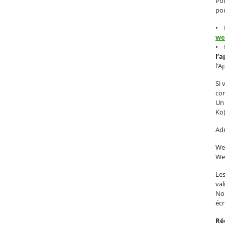
Pou
pou
• D
we
• D
l’
l’A
Si 
com
Un
Ko)
Adm
We
We
Les
val
Nou
écr
Ré