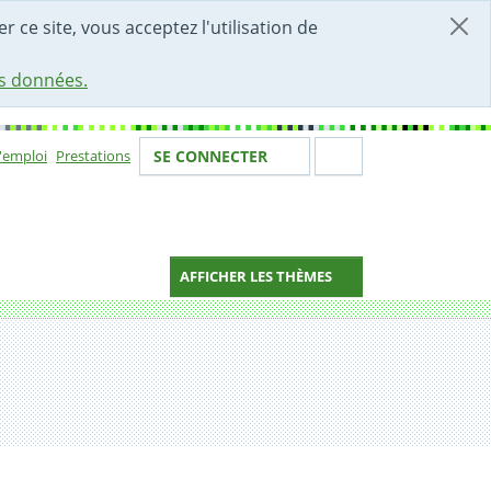
r ce site, vous acceptez l'utilisation de
es données.
Votre identité
Section de 
d'emploi
Prestations
SE CONNECTER
ion
AFFICHER LES THÈMES