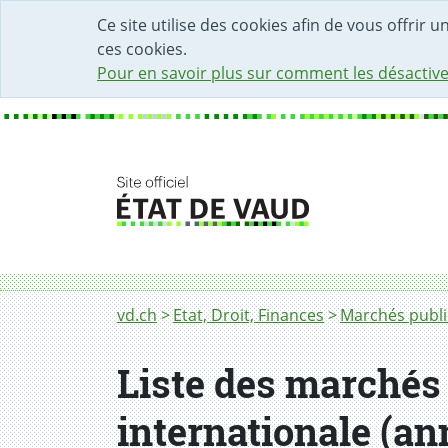
DÉBUT DU CONTENU DE LA PAGE
ACCÈS AU CHAMP DE RECHERCHE
PAGE D'ACCUEIL
FORMULAIRE DE CONTACT
Ce site utilise des cookies afin de vous offrir 
ces cookies.
Pour en savoir plus sur comment les désactive
Fil d'Ariane
Liste des marchés de services soumis à con
vd.ch
Etat, Droit, Finances
Marchés publi
Liste des marchés
internationale (a