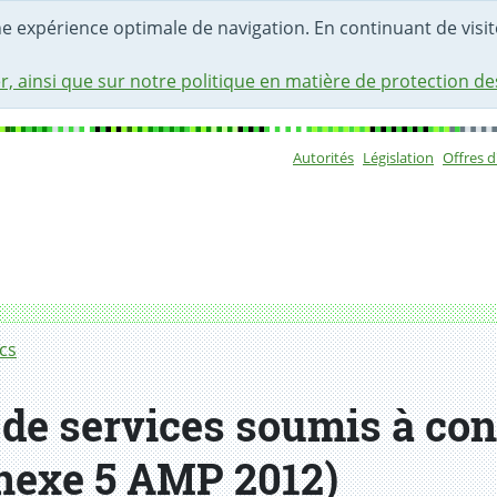
une expérience optimale de navigation. En continuant de visite
r, ainsi que sur notre politique en matière de protection d
Autorités
Législation
Offres 
Sous-navigat
currence internationale (annexe 5 AMP 2012)
cs
 de services soumis à co
nnexe 5 AMP 2012)