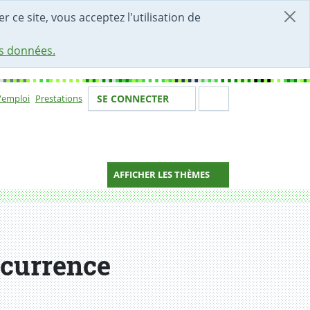
r ce site, vous acceptez l'utilisation de
es données.
Votre identité
Section de 
d'emploi
Prestations
SE CONNECTER
ion
AFFICHER LES THÈMES
ncurrence