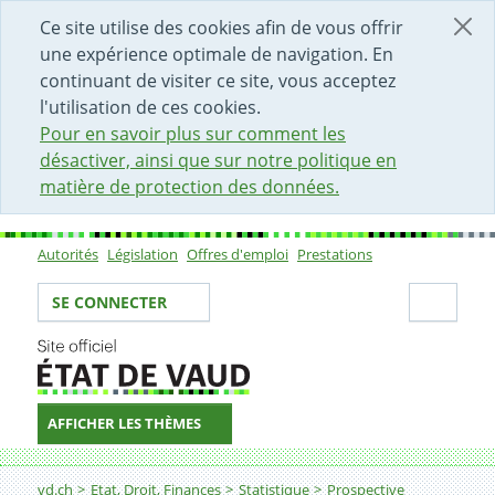
DÉBUT DU CONTENU DE LA PAGE
ACCÈS AU CHAMP DE RECHERCHE
PAGE D'ACCUEIL
FORMULAIRE DE CONTACT
Ce site utilise des cookies afin de vous offrir
une expérience optimale de navigation. En
continuant de visiter ce site, vous acceptez
l'utilisation de ces cookies.
Pour en savoir plus sur comment les
désactiver, ainsi que sur notre politique en
matière de protection des données.
Autorités
Législation
Offres d'emploi
Prestations
Sous-navigation
Votre identité
Secti
SE CONNECTER
AFFICHER LES THÈMES
Fil d'Ariane
Transition énergétique dans le canton de Vaud à l’hori
vd.ch
Etat, Droit, Finances
Statistique
Prospective