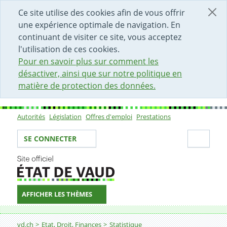
DÉBUT DU CONTENU DE LA PAGE
ACCÈS AU CHAMP DE RECHERCHE
PAGE D'ACCUEIL
FORMULAIRE DE CONTACT
Ce site utilise des cookies afin de vous offrir
une expérience optimale de navigation. En
continuant de visiter ce site, vous acceptez
l'utilisation de ces cookies.
Pour en savoir plus sur comment les
désactiver, ainsi que sur notre politique en
matière de protection des données.
Autorités
Législation
Offres d'emploi
Prestations
Sous-navigation
Votre identité
Secti
SE CONNECTER
AFFICHER LES THÈMES
Fil d'Ariane
Acquisitions de la nationalité suisse
vd.ch
Etat, Droit, Finances
Statistique