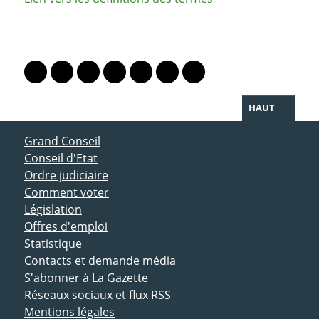
PARTAGER LA PAGE
Lien vers le profil Mastodon
Lien vers le profil Bluesky
Lien vers le profil Instagram
Lien vers le profil Linkedin
Lien vers le profil Facebook
Lien vers le profil Twitter
Partager par WhatsAp
HAUT
ACCÈS DIRECT
Grand Conseil
Conseil d'Etat
Ordre judiciaire
Comment voter
Législation
Offres d'emploi
Statistique
Contacts et demande média
S'abonner à La Gazette
Réseaux sociaux et flux RSS
Mentions légales