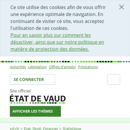
DÉBUT DU CONTENU DE LA PAGE
ACCÈS AU CHAMP DE RECHERCHE
PAGE D'ACCUEIL
FORMULAIRE DE CONTACT
Ce site utilise des cookies afin de vous offrir
une expérience optimale de navigation. En
continuant de visiter ce site, vous acceptez
l'utilisation de ces cookies.
Pour en savoir plus sur comment les
désactiver, ainsi que sur notre politique en
matière de protection des données.
Autorités
Législation
Offres d'emploi
Prestations
Sous-navigation
Votre identité
Secti
SE CONNECTER
AFFICHER LES THÈMES
Fil d'Ariane
Perspectives démographiques
vd.ch
Etat, Droit, Finances
Statistique