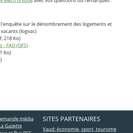
e électronique
avec vos questions ou remarques.
r l'enquête sur le dénombrement des logements et
 vacants (logvac)
f, 218 Ko)
 - FAQ (OFS)
1 Ko)
)
ebook
 Twitter
SITES PARTENAIRES
 demande média
La Gazette
Vaud: économie, sport, tourisme