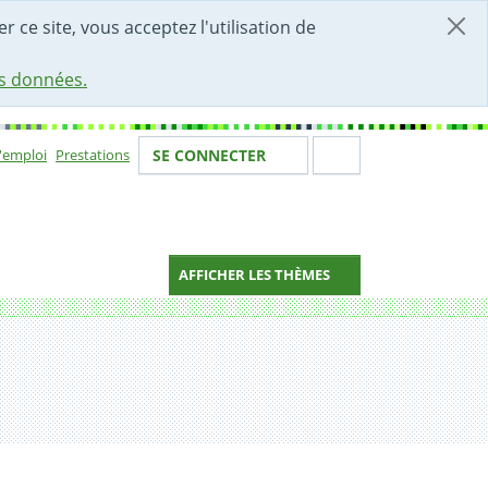
r ce site, vous acceptez l'utilisation de
es données.
Votre identité
Section de 
d'emploi
Prestations
SE CONNECTER
ion
AFFICHER LES THÈMES