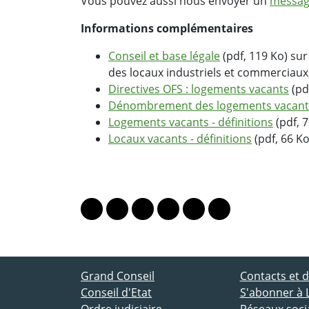
Vous pouvez aussi nous envoyer un
messag
Informations complémentaires
Conseil et base légale
(pdf, 119 Ko) su
des locaux industriels et commerciaux
Directives OFS : logements vacants
(pd
Dénombrement des logements vacants
Logements vacants - définitions
(pdf, 7
Locaux vacants - définitions
(pdf, 66 Ko
PARTAGER LA PAGE
Lien vers le profil Mastodon
Lien vers le profil Bluesky
Lien vers le profil Instagram
Lien vers le profil Linkedin
Lien vers le profil Fac
Lien vers le profil
ACCÈS DIRECT
Grand Conseil
Contacts et
Conseil d'Etat
S'abonner à 