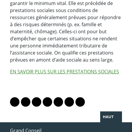
garantir le minimum vital. Elle est précédée de
prestations sociales sous conditions de
ressources généralement prévues pour répondre
à des risques déterminés (p. ex. famille et
maternité, chômage). Celles-ci ont pour but
d’empêcher que certaines situations ne rendent
une personne immédiatement tributaire de
l’assistance sociale. On qualifie ces prestations
prévues en amont d’aide sociale au sens large.
EN SAVOIR PLUS SUR LES PRESTATIONS SOCIALES
PARTAGER LA PAGE
Lien vers le profil Mastodon
Lien vers le profil Bluesky
Lien vers le profil Instagram
Lien vers le profil Linkedin
Lien vers le profil Facebook
Lien vers le profil Twitter
Partager par WhatsAp
HAUT
ACCÈS DIRECT
Grand Conseil