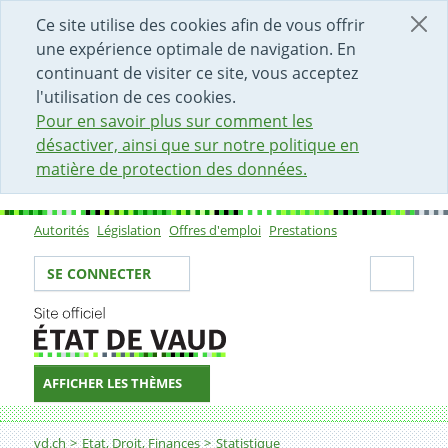
DÉBUT DU CONTENU DE LA PAGE
ACCÈS AU CHAMP DE RECHERCHE
PAGE D'ACCUEIL
FORMULAIRE DE CONTACT
Ce site utilise des cookies afin de vous offrir
une expérience optimale de navigation. En
continuant de visiter ce site, vous acceptez
l'utilisation de ces cookies.
Pour en savoir plus sur comment les
désactiver, ainsi que sur notre politique en
matière de protection des données.
Autorités
Législation
Offres d'emploi
Prestations
Sous-navigation
Votre identité
Secti
SE CONNECTER
AFFICHER LES THÈMES
Fil d'Ariane
13. Protection sociale
vd.ch
Etat, Droit, Finances
Statistique