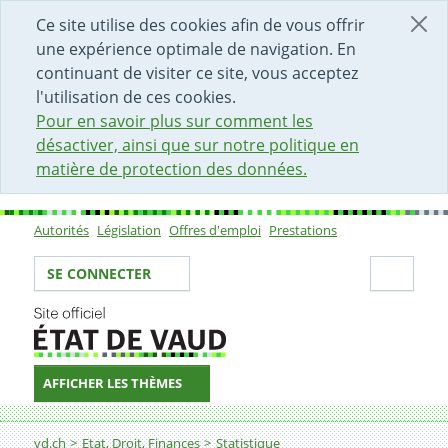
DÉBUT DU CONTENU DE LA PAGE
ACCÈS AU CHAMP DE RECHERCHE
PAGE D'ACCUEIL
FORMULAIRE DE CONTACT
Ce site utilise des cookies afin de vous offrir
une expérience optimale de navigation. En
continuant de visiter ce site, vous acceptez
l'utilisation de ces cookies.
Pour en savoir plus sur comment les
désactiver, ainsi que sur notre politique en
matière de protection des données.
Autorités
Législation
Offres d'emploi
Prestations
Sous-navigation
Votre identité
Secti
SE CONNECTER
AFFICHER LES THÈMES
Fil d'Ariane
Assurances sociales et prév-vieillesse
vd.ch
Etat, Droit, Finances
Statistique