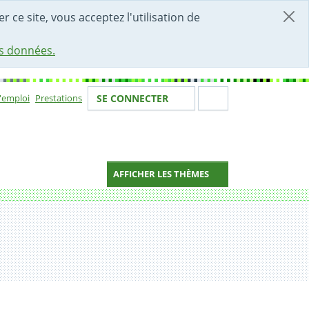
r ce site, vous acceptez l'utilisation de
es données.
Votre identité
Section de 
d'emploi
Prestations
SE CONNECTER
ion
AFFICHER LES THÈMES