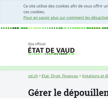
DÉBUT DU CONTENU DE LA PAGE
ACCÈS AU CHAMP DE RECHERCHE
PAGE D'ACCUEIL
FORMULAIRE DE CONTACT
Ce site utilise des cookies afin de vous offrir 
ces cookies.
Pour en savoir plus sur comment les désactive
Fil d'Ariane
Gérer le dépouillement
vd.ch
Etat, Droit, Finances
Votations et é
Gérer le dépouill