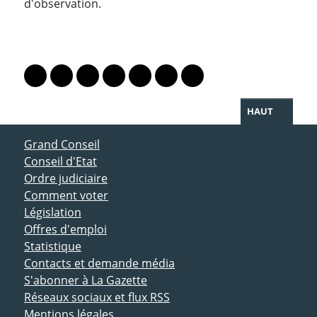
d'observation.
PARTAGER LA PAGE
Lien vers le profil Mastodon
Lien vers le profil Bluesky
Lien vers le profil Instagram
Lien vers le profil Linkedin
Lien vers le profil Facebook
Lien vers le profil Twitter
Partager par WhatsAp
HAUT
ACCÈS DIRECT
Grand Conseil
Conseil d'Etat
Ordre judiciaire
Comment voter
Législation
Offres d'emploi
Statistique
Contacts et demande média
S'abonner à La Gazette
Réseaux sociaux et flux RSS
Mentions légales