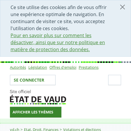
DÉBUT DU CONTENU DE LA PAGE
ACCÈS AU CHAMP DE RECHERCHE
PAGE D'ACCUEIL
FORMULAIRE DE CONTACT
Ce site utilise des cookies afin de vous offrir
une expérience optimale de navigation. En
continuant de visiter ce site, vous acceptez
l'utilisation de ces cookies.
Pour en savoir plus sur comment les
désactiver, ainsi que sur notre politique en
matière de protection des données.
Autorités
Législation
Offres d'emploi
Prestations
Sous-navigation
Votre identité
Secti
SE CONNECTER
AFFICHER LES THÈMES
Fil d'Ariane
Préparer le scrutin en votre rôle de bureau électoral
vd.ch
Etat, Droit, Finances
Votations et élections