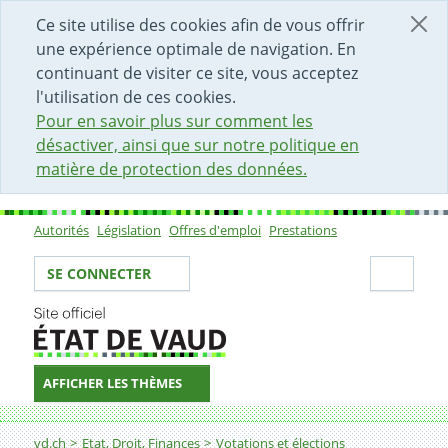
DÉBUT DU CONTENU DE LA PAGE
ACCÈS AU CHAMP DE RECHERCHE
PAGE D'ACCUEIL
FORMULAIRE DE CONTACT
Ce site utilise des cookies afin de vous offrir
une expérience optimale de navigation. En
continuant de visiter ce site, vous acceptez
l'utilisation de ces cookies.
Pour en savoir plus sur comment les
désactiver, ainsi que sur notre politique en
matière de protection des données.
Autorités
Législation
Offres d'emploi
Prestations
Sous-navigation
Votre identité
Secti
SE CONNECTER
AFFICHER LES THÈMES
Fil d'Ariane
vd.ch
Etat, Droit, Finances
Votations et élections