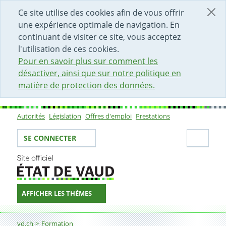
DÉBUT DU CONTENU DE LA PAGE
ACCÈS AU CHAMP DE RECHERCHE
PAGE D'ACCUEIL
FORMULAIRE DE CONTACT
Ce site utilise des cookies afin de vous offrir
une expérience optimale de navigation. En
continuant de visiter ce site, vous acceptez
l'utilisation de ces cookies.
Pour en savoir plus sur comment les
désactiver, ainsi que sur notre politique en
matière de protection des données.
Autorités
Législation
Offres d'emploi
Prestations
Sous-navigation
Votre identité
Secti
SE CONNECTER
AFFICHER LES THÈMES
Fil d'Ariane
vd.ch
Formation