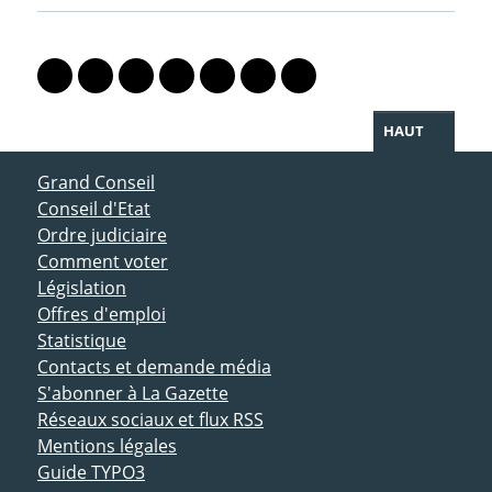
PARTAGER LA PAGE
Lien vers le profil Mastodon
Lien vers le profil Bluesky
Lien vers le profil Instagram
Lien vers le profil Linkedin
Lien vers le profil Facebook
Lien vers le profil Twitter
Partager par WhatsAp
HAUT
ACCÈS DIRECT
Grand Conseil
Conseil d'Etat
Ordre judiciaire
Comment voter
Législation
Offres d'emploi
Statistique
Contacts et demande média
S'abonner à La Gazette
Réseaux sociaux et flux RSS
Mentions légales
Guide TYPO3