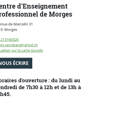
entre d'Enseignement
rofessionnel de Morges
enue de Marcelin 31
Suisse
10
Morges
1213160320
m.secretariat(at)vd.ch
ualiser sur la carte Google
NOUS ÉCRIRE
raires d'ouverture : du lundi au
ndredi de 7h30 à 12h et de 13h à
h45.