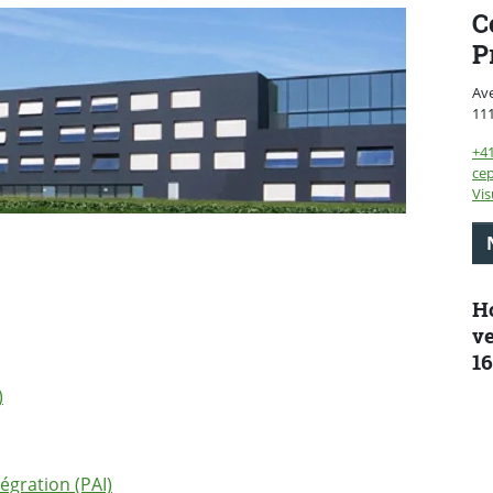
C
P
Av
11
+4
cep
Vis
Ho
ve
16
)
égration (PAI)