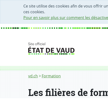
DÉBUT DU CONTENU DE LA PAGE
ACCÈS AU CHAMP DE RECHERCHE
PAGE D'ACCUEIL
FORMULAIRE DE CONTACT
Ce site utilise des cookies afin de vous offrir 
ces cookies.
Pour en savoir plus sur comment les désactive
Fil d'Ariane
Les filières de formation
vd.ch
Formation
Les filières de for