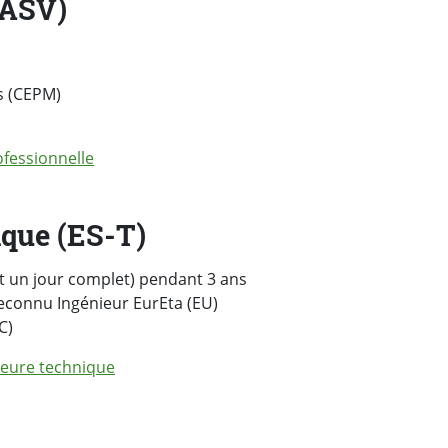
TASV)
s (CEPM)
ofessionnelle
ique (ES-T)
et un jour complet) pendant 3 ans
reconnu Ingénieur EurEta (EU)
C)
ieure technique