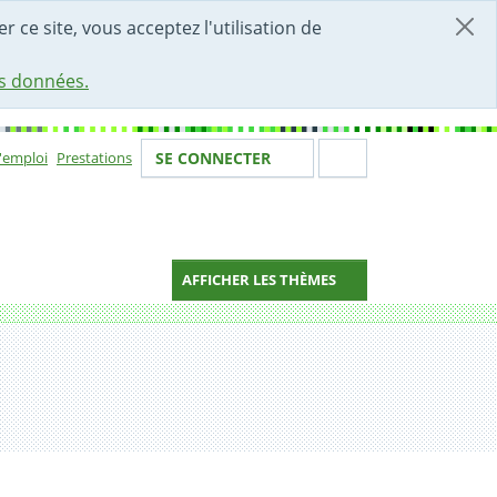
r ce site, vous acceptez l'utilisation de
es données.
Votre identité
Section de 
d'emploi
Prestations
SE CONNECTER
ion
AFFICHER LES THÈMES