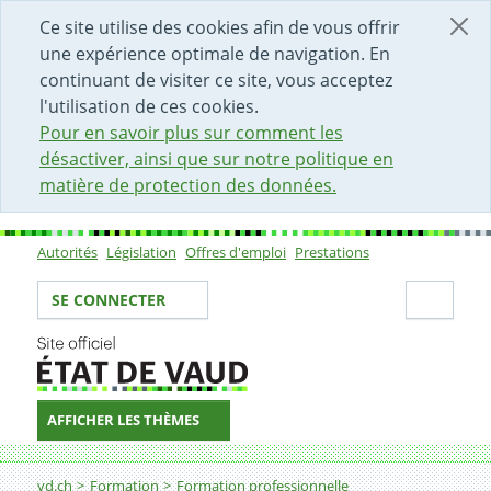
DÉBUT DU CONTENU DE LA PAGE
ACCÈS AU CHAMP DE RECHERCHE
PAGE D'ACCUEIL
FORMULAIRE DE CONTACT
Ce site utilise des cookies afin de vous offrir
une expérience optimale de navigation. En
continuant de visiter ce site, vous acceptez
l'utilisation de ces cookies.
Pour en savoir plus sur comment les
désactiver, ainsi que sur notre politique en
matière de protection des données.
Autorités
Législation
Offres d'emploi
Prestations
Sous-navigation
Votre identité
Secti
SE CONNECTER
AFFICHER LES THÈMES
Fil d'Ariane
NextStep - Stages internationaux pour Jeunes Diplômés
vd.ch
Formation
Formation professionnelle