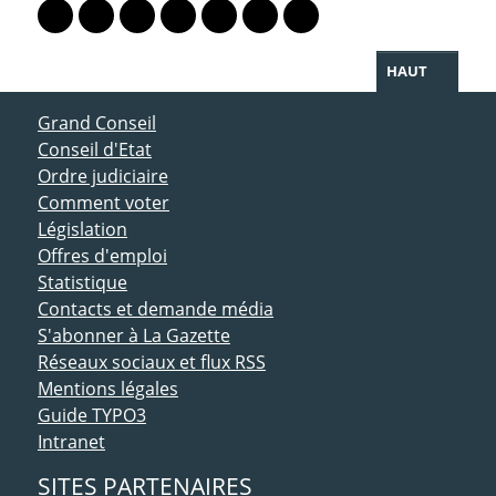
Lien vers le profil Mastodon
Lien vers le profil Bluesky
Lien vers le profil Instagram
Lien vers le profil Linkedin
Lien vers le profil Facebook
Lien vers le profil Twitter
Partager par WhatsAp
HAUT
ACCÈS DIRECT
Grand Conseil
Conseil d'Etat
Ordre judiciaire
Comment voter
Législation
Offres d'emploi
Statistique
Contacts et demande média
S'abonner à La Gazette
Réseaux sociaux et flux RSS
Mentions légales
Guide TYPO3
Intranet
SITES PARTENAIRES