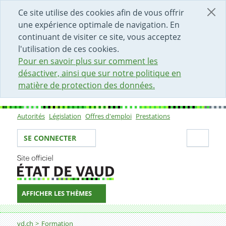
DÉBUT DU CONTENU DE LA PAGE
ACCÈS AU CHAMP DE RECHERCHE
PAGE D'ACCUEIL
FORMULAIRE DE CONTACT
Ce site utilise des cookies afin de vous offrir
une expérience optimale de navigation. En
continuant de visiter ce site, vous acceptez
l'utilisation de ces cookies.
Pour en savoir plus sur comment les
désactiver, ainsi que sur notre politique en
matière de protection des données.
Autorités
Législation
Offres d'emploi
Prestations
Sous-navigation
Votre identité
Secti
SE CONNECTER
AFFICHER LES THÈMES
Fil d'Ariane
Transports scolaires et chemin de l’écolier
vd.ch
Formation