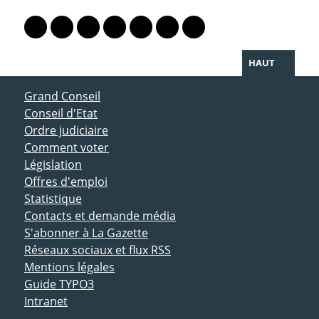
PARTAGER LA PAGE
Lien vers le profil Mastodon
Lien vers le profil Bluesky
Lien vers le profil Instagram
Lien vers le profil Linkedin
Lien vers le profil Facebook
Lien vers le profil Twitter
Partager par WhatsAp
HAUT
ACCÈS DIRECT
Grand Conseil
Conseil d'Etat
Ordre judiciaire
Comment voter
Législation
Offres d'emploi
Statistique
Contacts et demande média
S'abonner à La Gazette
Réseaux sociaux et flux RSS
Mentions légales
Guide TYPO3
Intranet