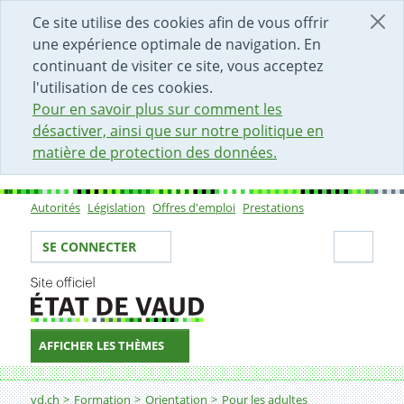
DÉBUT DU CONTENU DE LA PAGE
ACCÈS AU CHAMP DE RECHERCHE
PAGE D'ACCUEIL
FORMULAIRE DE CONTACT
Ce site utilise des cookies afin de vous offrir
une expérience optimale de navigation. En
continuant de visiter ce site, vous acceptez
l'utilisation de ces cookies.
Pour en savoir plus sur comment les
désactiver, ainsi que sur notre politique en
matière de protection des données.
Autorités
Législation
Offres d'emploi
Prestations
Sous-navigation
Votre identité
Secti
SE CONNECTER
AFFICHER LES THÈMES
Fil d'Ariane
vd.ch
Formation
Orientation
Pour les adultes