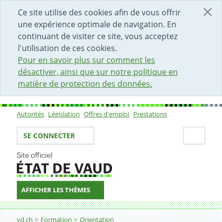
DÉBUT DU CONTENU DE LA PAGE
ACCÈS AU CHAMP DE RECHERCHE
PAGE D'ACCUEIL
FORMULAIRE DE CONTACT
Ce site utilise des cookies afin de vous offrir
une expérience optimale de navigation. En
continuant de visiter ce site, vous acceptez
l'utilisation de ces cookies.
Pour en savoir plus sur comment les
désactiver, ainsi que sur notre politique en
matière de protection des données.
Autorités
Législation
Offres d'emploi
Prestations
Sous-navigation
Votre identité
Secti
SE CONNECTER
AFFICHER LES THÈMES
Fil d'Ariane
vd.ch
Formation
Orientation