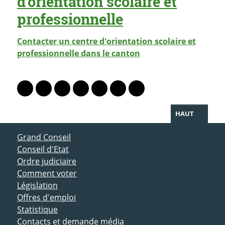
d'orientation scolaire et
professionnelle
Contacter un centre d'orientation scolaire et
professionnelle dans le canton
PARTAGER LA PAGE
Lien vers le profil Mastodon
Lien vers le profil Bluesky
Lien vers le profil Instagram
Lien vers le profil Linkedin
Lien vers le profil Facebook
Lien vers le profil Twitter
Partager par WhatsAp
HAUT
ACCÈS DIRECT
Grand Conseil
Conseil d'Etat
Ordre judiciaire
Comment voter
Législation
Offres d'emploi
Statistique
Contacts et demande média