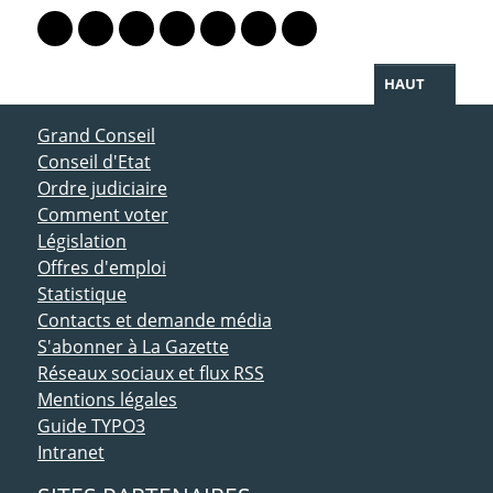
Lien vers le profil Mastodon
Lien vers le profil Bluesky
Lien vers le profil Instagram
Lien vers le profil Linkedin
Lien vers le profil Facebook
Lien vers le profil Twitter
Partager par WhatsAp
HAUT
ACCÈS DIRECT
Grand Conseil
Conseil d'Etat
Ordre judiciaire
Comment voter
Législation
Offres d'emploi
Statistique
Contacts et demande média
S'abonner à La Gazette
Réseaux sociaux et flux RSS
Mentions légales
Guide TYPO3
Intranet