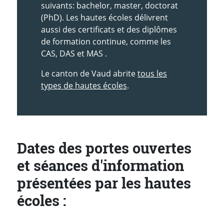
suivants: bachelor, master, doctorat
(PhD). Les hautes écoles délivrent
aussi des certificats et des diplômes
de formation continue, comme les
CAS, DAS et MAS .
Le canton de Vaud abrite
tous les
types de hautes écoles
.
Dates des portes ouvertes
et séances d'information
présentées par les hautes
écoles :