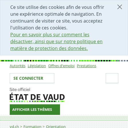
DÉBUT DU CONTENU DE LA PAGE
ACCÈS AU CHAMP DE RECHERCHE
PAGE D'ACCUEIL
FORMULAIRE DE CONTACT
Ce site utilise des cookies afin de vous offrir
une expérience optimale de navigation. En
continuant de visiter ce site, vous acceptez
l'utilisation de ces cookies.
Pour en savoir plus sur comment les
désactiver, ainsi que sur notre politique en
matière de protection des données.
Autorités
Législation
Offres d'emploi
Prestations
Sous-navigation
Votre identité
Secti
SE CONNECTER
AFFICHER LES THÈMES
Fil d'Ariane
Portes ouvertes
vd.ch
Formation
Orientation