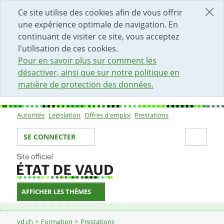
DÉBUT DU CONTENU DE LA PAGE
ACCÈS AU CHAMP DE RECHERCHE
PAGE D'ACCUEIL
FORMULAIRE DE CONTACT
Ce site utilise des cookies afin de vous offrir
une expérience optimale de navigation. En
continuant de visiter ce site, vous acceptez
l'utilisation de ces cookies.
Pour en savoir plus sur comment les
désactiver, ainsi que sur notre politique en
matière de protection des données.
Autorités
Législation
Offres d'emploi
Prestations
Sous-navigation
Votre identité
Secti
SE CONNECTER
AFFICHER LES THÈMES
Fil d'Ariane
Intégration scolaire
vd.ch
Formation
Prestations