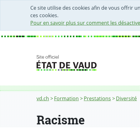
DÉBUT DU CONTENU DE LA PAGE
ACCÈS AU CHAMP DE RECHERCHE
PAGE D'ACCUEIL
FORMULAIRE DE CONTACT
Ce site utilise des cookies afin de vous offrir 
ces cookies.
Pour en savoir plus sur comment les désactive
Fil d'Ariane
Racisme
vd.ch
Formation
Prestations
Diversité
Racisme