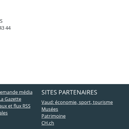
PS
 43 44
ebook
 Twitter
SITES PARTENAIRES
 demande média
La Gazette
Vaud: économie, sport, tourisme
ux et flux RSS
Musées
ales
Patrimoine
CH.ch