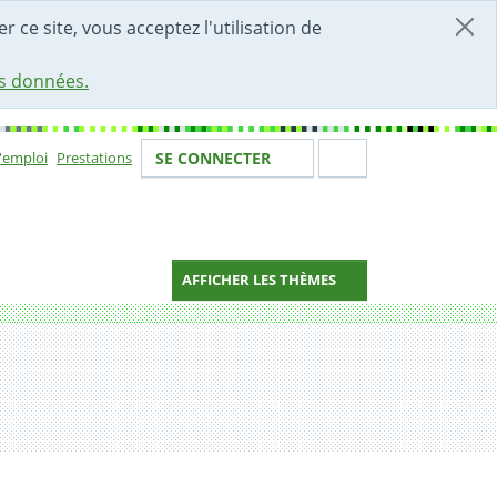
r ce site, vous acceptez l'utilisation de
es données.
Votre identité
Section de 
d'emploi
Prestations
SE CONNECTER
ion
AFFICHER LES THÈMES