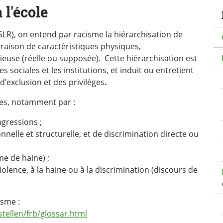
N
 l'école
SLR), on entend par racisme la hiérarchisation de
aison de caractéristiques physiques,
ieuse (réelle ou supposée). Cette hiérarchisation est
sociales et les institutions, et induit ou entretient
’exclusion et des privilèges
.
mes, notamment par :
gressions ;
nnelle et structurelle, et de discrimination directe ou
me de haine) ;
iolence, à la haine ou à la discrimination (discours de
isme :
tellen/frb/glossar.html