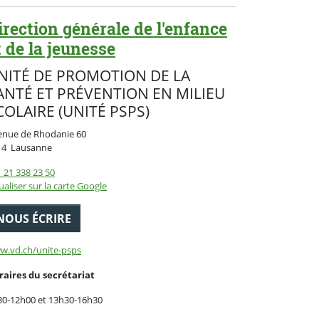
irection générale de l'enfance
t de la jeunesse
NITÉ DE PROMOTION DE LA
ANTÉ ET PRÉVENTION EN MILIEU
COLAIRE (UNITÉ PSPS)
enue de Rhodanie 60
Suisse
14
Lausanne
 21 338 23 50
ualiser sur la carte Google
NOUS ÉCRIRE
w.vd.ch/unite-psps
raires du secrétariat
30-12h00 et 13h30-16h30