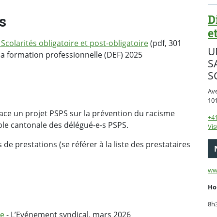
D
s
e
 Scolarités obligatoire et post-obligatoire
(pdf, 301
U
la formation professionnelle (DEF) 2025
S
S
Av
10
ace un projet PSPS sur la prévention du racisme
+41
ble cantonale des délégué-e-s PSPS.
Vis
 de prestations (se référer à la liste des prestataires
ww
Ho
8h
le
- L’Evénement syndical, mars 2026