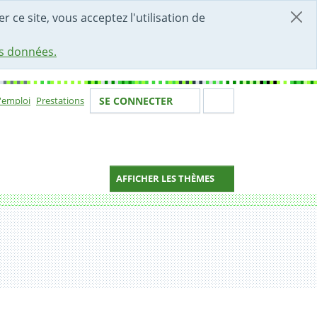
r ce site, vous acceptez l'utilisation de
es données.
Votre identité
Section de 
d'emploi
Prestations
SE CONNECTER
ion
AFFICHER LES THÈMES