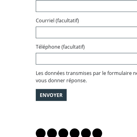
Courriel (facultatif)
Téléphone (facultatif)
Les données transmises par le formulaire n
vous donner réponse.
ENVOYER
PARTAGER LA PAGE
Lien vers le profil Mastodon
Lien vers le profil Bluesky
Lien vers le profil Instagram
Lien vers le profil Linkedin
Lien vers le profil Fac
Lien vers le profil