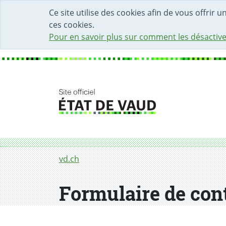
DÉBUT DU CONTENU DE LA PAGE
ACCÈS AU CHAMP DE RECHERCHE
PAGE D'ACCUEIL
FORMULAIRE DE CONTACT
Ce site utilise des cookies afin de vous offrir 
ces cookies.
Pour en savoir plus sur comment les désactive
Fil d'Ariane
Formulaire de contact
vd.ch
Formulaire de con