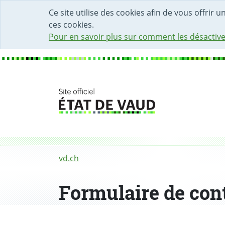
DÉBUT DU CONTENU DE LA PAGE
ACCÈS AU CHAMP DE RECHERCHE
PAGE D'ACCUEIL
FORMULAIRE DE CONTACT
Ce site utilise des cookies afin de vous offrir 
ces cookies.
Pour en savoir plus sur comment les désactive
Fil d'Ariane
Formulaire de contact
vd.ch
Formulaire de con