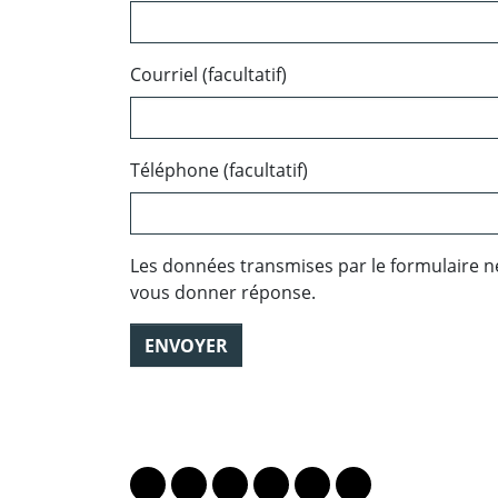
Courriel (facultatif)
Téléphone (facultatif)
Les données transmises par le formulaire n
vous donner réponse.
ENVOYER
PARTAGER LA PAGE
Lien vers le profil Mastodon
Lien vers le profil Bluesky
Lien vers le profil Instagram
Lien vers le profil Linkedin
Lien vers le profil Fac
Lien vers le profil