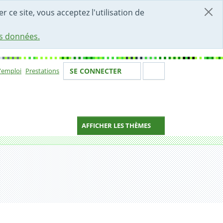
r ce site, vous acceptez l'utilisation de
es données.
Votre identité
Section de 
d'emploi
Prestations
SE CONNECTER
ion
AFFICHER LES THÈMES