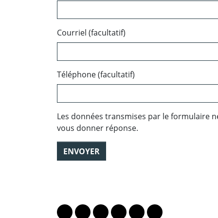
Courriel (facultatif)
Téléphone (facultatif)
Les données transmises par le formulaire n
vous donner réponse.
ENVOYER
PARTAGER LA PAGE
Lien vers le profil Mastodon
Lien vers le profil Bluesky
Lien vers le profil Instagram
Lien vers le profil Linkedin
Lien vers le profil Fac
Lien vers le profil