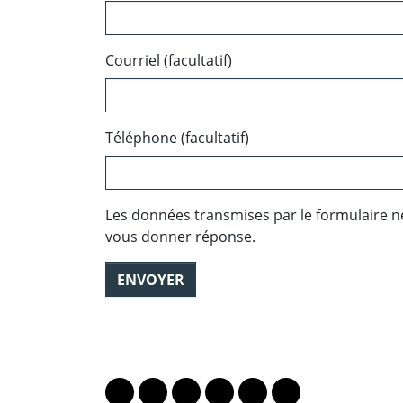
Courriel (facultatif)
Téléphone (facultatif)
Les données transmises par le formulaire n
vous donner réponse.
ENVOYER
PARTAGER LA PAGE
Lien vers le profil Mastodon
Lien vers le profil Bluesky
Lien vers le profil Instagram
Lien vers le profil Linkedin
Lien vers le profil Fac
Lien vers le profil