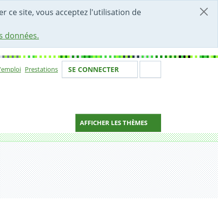
r ce site, vous acceptez l'utilisation de
es données.
Votre identité
Section de 
d'emploi
Prestations
SE CONNECTER
ion
AFFICHER LES THÈMES