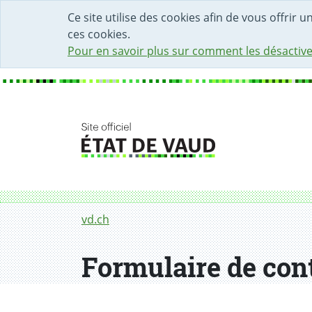
DÉBUT DU CONTENU DE LA PAGE
ACCÈS AU CHAMP DE RECHERCHE
PAGE D'ACCUEIL
FORMULAIRE DE CONTACT
Ce site utilise des cookies afin de vous offrir 
ces cookies.
Pour en savoir plus sur comment les désactive
Fil d'Ariane
Formulaire de contact
vd.ch
Formulaire de con