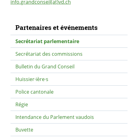
info.grandconseil(at)vd.ch
Navigation secondaire
Partenaires et événements
Secrétariat parlementaire
Secrétariat des commissions
Bulletin du Grand Conseil
Huissier·ière·s
Police cantonale
Régie
Intendance du Parlement vaudois
Buvette