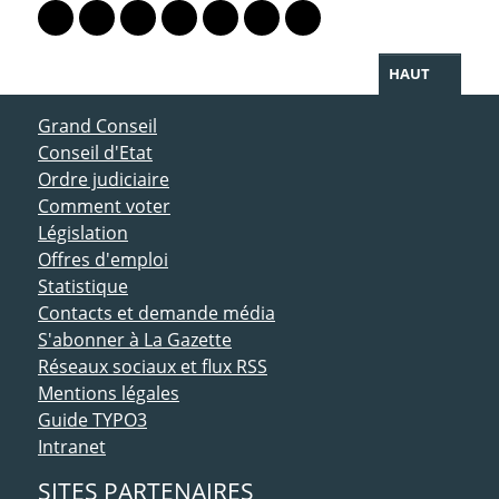
Lien vers le profil Mastodon
Lien vers le profil Bluesky
Lien vers le profil Instagram
Lien vers le profil Linkedin
Lien vers le profil Facebook
Lien vers le profil Twitter
Partager par WhatsAp
HAUT
ACCÈS DIRECT
Grand Conseil
Conseil d'Etat
Ordre judiciaire
Comment voter
Législation
Offres d'emploi
Statistique
Contacts et demande média
S'abonner à La Gazette
Réseaux sociaux et flux RSS
Mentions légales
Guide TYPO3
Intranet
SITES PARTENAIRES