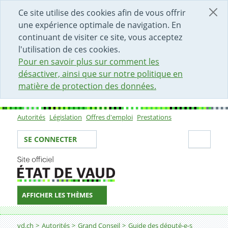
DÉBUT DU CONTENU DE LA PAGE
ACCÈS AU CHAMP DE RECHERCHE
PAGE D'ACCUEIL
FORMULAIRE DE CONTACT
Ce site utilise des cookies afin de vous offrir
une expérience optimale de navigation. En
continuant de visiter ce site, vous acceptez
l'utilisation de ces cookies.
Pour en savoir plus sur comment les
désactiver, ainsi que sur notre politique en
matière de protection des données.
Autorités
Législation
Offres d'emploi
Prestations
Sous-navigation
Votre identité
Secti
SE CONNECTER
AFFICHER LES THÈMES
Fil d'Ariane
Secrétariat parlementaire
vd.ch
Autorités
Grand Conseil
Guide des député-e-s