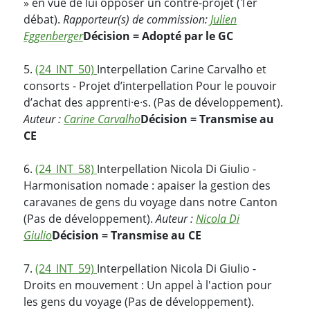
» en vue de lui opposer un contre-projet (1er
débat).
Rapporteur(s) de commission:
Julien
Eggenberger
Décision = Adopté par le GC
5.
(24_INT_50)
Interpellation Carine Carvalho et
consorts - Projet d’interpellation Pour le pouvoir
d’achat des apprenti·e·s. (Pas de développement).
Auteur :
Carine Carvalho
Décision = Transmise au
CE
6.
(24_INT_58)
Interpellation Nicola Di Giulio -
Harmonisation nomade : apaiser la gestion des
caravanes de gens du voyage dans notre Canton
(Pas de développement).
Auteur :
Nicola Di
Giulio
Décision = Transmise au CE
7.
(24_INT_59)
Interpellation Nicola Di Giulio -
Droits en mouvement : Un appel à l'action pour
les gens du voyage (Pas de développement).