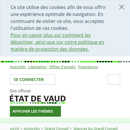
DÉBUT DU CONTENU DE LA PAGE
ACCÈS AU CHAMP DE RECHERCHE
PAGE D'ACCUEIL
FORMULAIRE DE CONTACT
Ce site utilise des cookies afin de vous offrir
une expérience optimale de navigation. En
continuant de visiter ce site, vous acceptez
l'utilisation de ces cookies.
Pour en savoir plus sur comment les
désactiver, ainsi que sur notre politique en
matière de protection des données.
Autorités
Législation
Offres d'emploi
Prestations
Sous-navigation
Votre identité
Secti
SE CONNECTER
AFFICHER LES THÈMES
Fil d'Ariane
vd.ch
Autorités
Grand Conseil
Séances du Grand Conseil