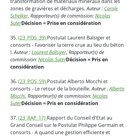
transformation de matériaux minéraux dans les
zones de gravières et décharges.
Auteur :
Carole
Schelker
,
Rapporteur(s) de commission:
Nicolas
Suter
Décision = Prise en considération
35.
(23_POS_39)
Postulat Laurent Balsiger et
consorts - Favoriser la terre crue au lieu du béton
!.
Auteur :
Laurent Balsiger
,
Rapporteur(s) de
commission:
Nicolas Suter
Décision = Pris en
considération
36.
(23_POS_59)
Postulat Alberto Mocchi et
consorts - Le retour de la bouteille.
Auteur :
Alberto
Mocchi
,
Rapporteur(s) de commission:
Nicolas
Suter
Décision = Pris en considération
37.
(23_RAP_17)
Rapport du Conseil d'Etat au
Grand Conseil sur le Postulat Philippe Germain et
consorts - A quand une gestion efficiente et