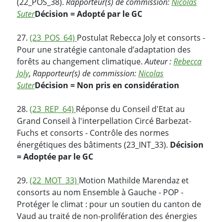
(22_POS_38).
Rapporteur(s) de commission:
Nicolas
Suter
Décision = Adopté par le GC
27.
(23_POS_64)
Postulat Rebecca Joly et consorts -
Pour une stratégie cantonale d’adaptation des
forêts au changement climatique.
Auteur :
Rebecca
Joly
,
Rapporteur(s) de commission:
Nicolas
Suter
Décision = Non pris en considération
28.
(23_REP_64)
Réponse du Conseil d'Etat au
Grand Conseil à l'interpellation Circé Barbezat-
Fuchs et consorts - Contrôle des normes
énergétiques des bâtiments (23_INT_33).
Décision
= Adoptée par le GC
29.
(22_MOT_33)
Motion Mathilde Marendaz et
consorts au nom Ensemble à Gauche - POP -
Protéger le climat : pour un soutien du canton de
Vaud au traité de non-prolifération des énergies