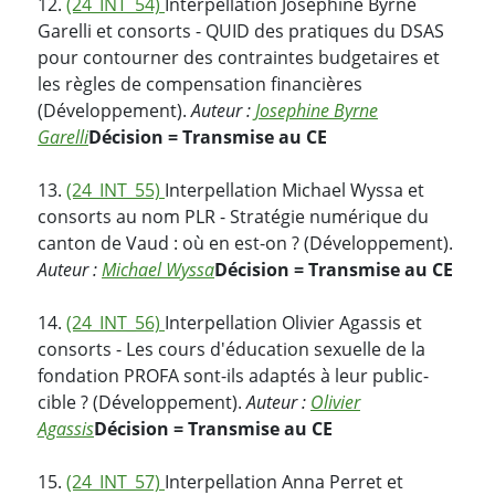
12.
(24_INT_54)
Interpellation Josephine Byrne
Garelli et consorts - QUID des pratiques du DSAS
pour contourner des contraintes budgetaires et
les règles de compensation financières
(Développement).
Auteur :
Josephine Byrne
Garelli
Décision = Transmise au CE
13.
(24_INT_55)
Interpellation Michael Wyssa et
consorts au nom PLR - Stratégie numérique du
canton de Vaud : où en est-on ? (Développement).
Auteur :
Michael Wyssa
Décision = Transmise au CE
14.
(24_INT_56)
Interpellation Olivier Agassis et
consorts - Les cours d'éducation sexuelle de la
fondation PROFA sont-ils adaptés à leur public-
cible ? (Développement).
Auteur :
Olivier
Agassis
Décision = Transmise au CE
15.
(24_INT_57)
Interpellation Anna Perret et