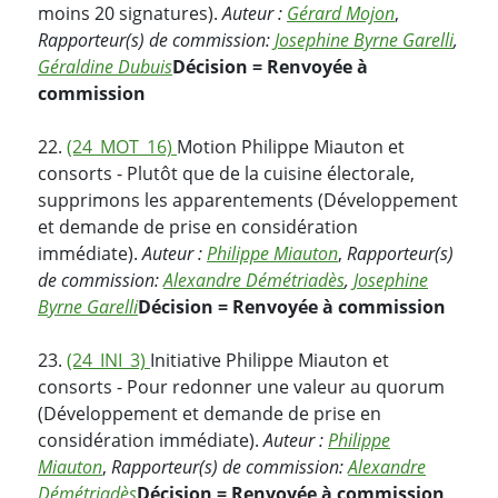
moins 20 signatures).
Auteur :
Gérard Mojon
,
Rapporteur(s) de commission:
Josephine Byrne Garelli
,
Géraldine Dubuis
Décision = Renvoyée à
commission
22.
(24_MOT_16)
Motion Philippe Miauton et
consorts - Plutôt que de la cuisine électorale,
supprimons les apparentements (Développement
et demande de prise en considération
immédiate).
Auteur :
Philippe Miauton
,
Rapporteur(s)
de commission:
Alexandre Démétriadès
,
Josephine
Byrne Garelli
Décision = Renvoyée à commission
23.
(24_INI_3)
Initiative Philippe Miauton et
consorts - Pour redonner une valeur au quorum
(Développement et demande de prise en
considération immédiate).
Auteur :
Philippe
Miauton
,
Rapporteur(s) de commission:
Alexandre
Démétriadès
Décision = Renvoyée à commission