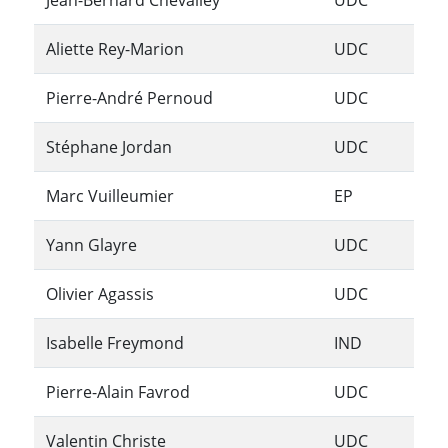
Jean-Bernard Chevalley
UDC
Aliette Rey-Marion
UDC
Pierre-André Pernoud
UDC
Stéphane Jordan
UDC
Marc Vuilleumier
EP
Yann Glayre
UDC
Olivier Agassis
UDC
Isabelle Freymond
IND
Pierre-Alain Favrod
UDC
Valentin Christe
UDC