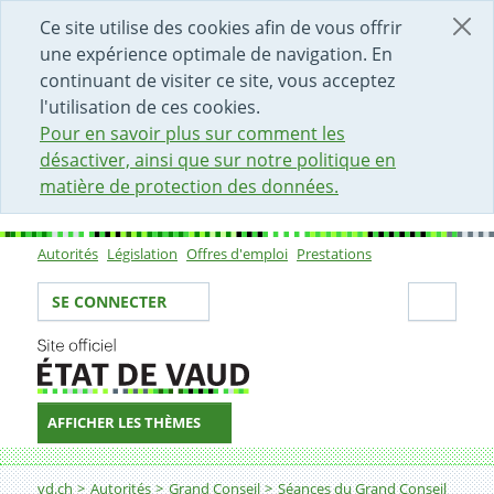
DÉBUT DU CONTENU DE LA PAGE
ACCÈS AU CHAMP DE RECHERCHE
PAGE D'ACCUEIL
FORMULAIRE DE CONTACT
Ce site utilise des cookies afin de vous offrir
une expérience optimale de navigation. En
continuant de visiter ce site, vous acceptez
l'utilisation de ces cookies.
Pour en savoir plus sur comment les
désactiver, ainsi que sur notre politique en
matière de protection des données.
Autorités
Législation
Offres d'emploi
Prestations
Sous-navigation
Votre identité
Secti
SE CONNECTER
AFFICHER LES THÈMES
Fil d'Ariane
vd.ch
Autorités
Grand Conseil
Séances du Grand Conseil