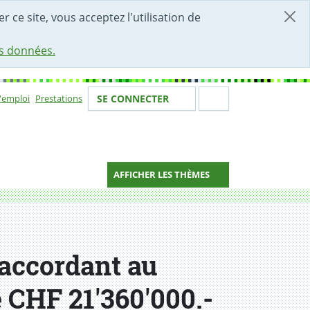
r ce site, vous acceptez l'utilisation de
es données.
Votre identité
Section de 
d'emploi
Prestations
SE CONNECTER
ion
AFFICHER LES THÈMES
 accordant au
e CHF 21'360'000.-