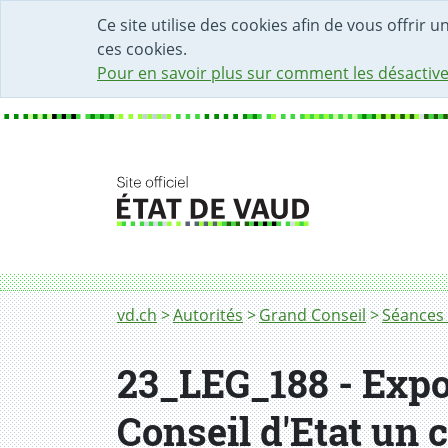
DÉBUT DU CONTENU DE LA PAGE
ACCÈS AU CHAMP DE RECHERCHE
PAGE D'ACCUEIL
FORMULAIRE DE CONTACT
Ce site utilise des cookies afin de vous offrir 
ces cookies.
Pour en savoir plus sur comment les désactive
Fil d'Ariane
vd.ch
Autorités
Grand Conseil
Séances 
23_LEG_188 - Expos
Conseil d'Etat un 