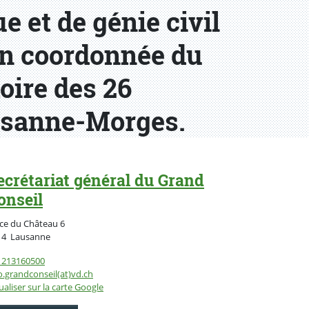
e et de génie civil
ion coordonnée du
toire des 26
usanne-Morges.
ecrétariat général du Grand
onseil
ce du Château 6
Suisse
14
Lausanne
1213160500
o.grandconseil(at)vd.ch
ualiser sur la carte Google