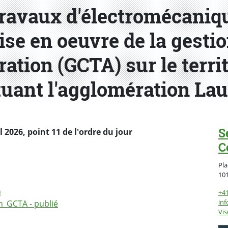
travaux d'électromécaniqu
ise en oeuvre de la gest
ration (GCTA) sur le terri
uant l'agglomération La
S
2026, point 11 de l'ordre du jour
C
Pla
10
n
+4
inf
n_GCTA - publié
Vis