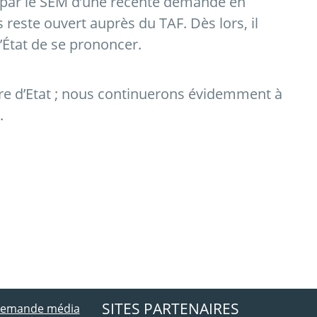
et par le SEM d’une récente demande en
 reste ouvert auprès du TAF. Dès lors, il
’État de se prononcer.
re d’Etat ; nous continuerons évidemment à
.
ebook
 Twitter
SITES PARTENAIRES
 demande média