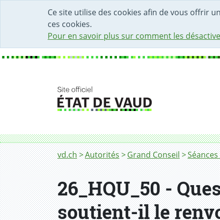
DÉBUT DU CONTENU DE LA PAGE
ACCÈS AU CHAMP DE RECHERCHE
PAGE D'ACCUEIL
FORMULAIRE DE CONTACT
Ce site utilise des cookies afin de vous offrir 
ces cookies.
Pour en savoir plus sur comment les désactive
Fil d'Ariane
vd.ch
Autorités
Grand Conseil
Séances 
26_HQU_50 - Questi
soutient-il le ren