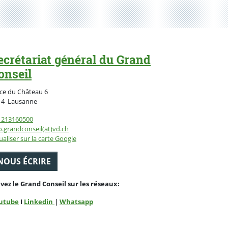
ecrétariat général du Grand
onseil
ce du Château 6
Suisse
14
Lausanne
1213160500
o.grandconseil(at)vd.ch
ualiser sur la carte Google
NOUS ÉCRIRE
ivez le Grand Conseil sur les réseaux:
utube
I
Linkedin
|
Whatsapp