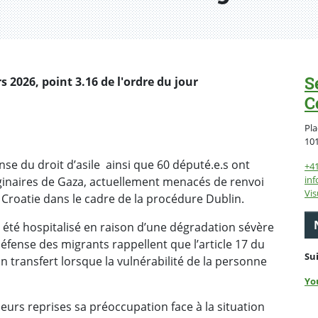
S
2026, point 3.16 de l'ordre du jour
C
Pla
10
nse du droit d’asile ainsi que 60 député.e.s ont
+4
inf
ginaires de Gaza, actuellement menacés de renvoi
Vis
a Croatie dans le cadre de la procédure Dublin.
a été hospitalisé en raison d’une dégradation sévère
éfense des migrants rappellent que l’article 17 du
Su
 transfert lorsque la vulnérabilité de la personne
Yo
eurs reprises sa préoccupation face à la situation