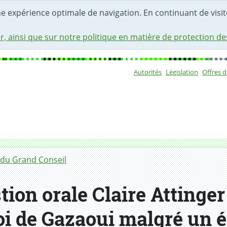
une expérience optimale de navigation. En continuant de visite
r, ainsi que sur notre politique en matière de protection d
Autorités
Législation
Offres 
Sous-navigat
du Grand Conseil
on orale Claire Attinger
voi de Gazaoui malgré un é