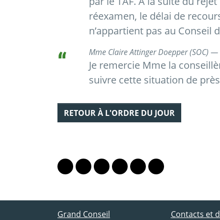
par le TAF. À la suite du rej
réexamen, le délai de recours
n’appartient pas au Conseil d
Mme Claire Attinger Doepper (SOC) —
Je remercie Mme la conseillè
suivre cette situation de près
RETOUR À L'ORDRE DU JOUR
PARTAGER LA PAGE
Lien vers le profil Mastodon
Lien vers le profil Bluesky
Lien vers le profil Instagram
Lien vers le profil Linkedin
Lien vers le profil Fac
Lien vers le profil
ACCÈS DIRECT
Grand Conseil
Contacts et