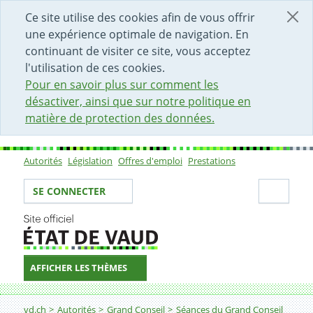
DÉBUT DU CONTENU DE LA PAGE
ACCÈS AU CHAMP DE RECHERCHE
PAGE D'ACCUEIL
FORMULAIRE DE CONTACT
Ce site utilise des cookies afin de vous offrir
une expérience optimale de navigation. En
continuant de visiter ce site, vous acceptez
l'utilisation de ces cookies.
Pour en savoir plus sur comment les
désactiver, ainsi que sur notre politique en
matière de protection des données.
Autorités
Législation
Offres d'emploi
Prestations
Sous-navigation
Votre identité
Secti
SE CONNECTER
AFFICHER LES THÈMES
Fil d'Ariane
vd.ch
Autorités
Grand Conseil
Séances du Grand Conseil