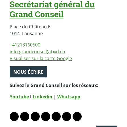
Secrétariat général du
Grand Conseil
Place du Château 6
Suisse
1014
Lausanne
+41213160500
info.grandconseil(at)vd.ch
Visualiser sur la carte Google
NOUS ÉCRIRE
Suivez le Grand Conseil sur les réseaux:
Youtube
I
Linkedin
|
Whatsapp
PARTAGER LA PAGE
Lien vers le profil Mastodon
Lien vers le profil Bluesky
Lien vers le profil Instagram
Lien vers le profil Linkedin
Lien vers le profil Facebook
Lien vers le profil Twitter
Partager par WhatsAp