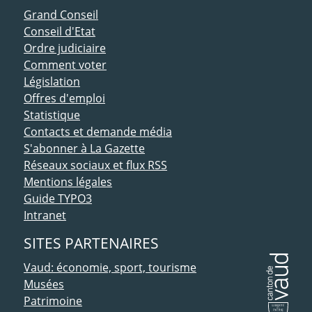
ACCÈS DIRECT
Grand Conseil
Conseil d'Etat
Ordre judiciaire
Comment voter
Législation
Offres d'emploi
Statistique
Contacts et demande média
S'abonner à La Gazette
Réseaux sociaux et flux RSS
Mentions légales
Guide TYPO3
Intranet
SITES PARTENAIRES
Vaud: économie, sport, tourisme
Musées
Patrimoine