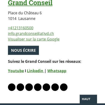
Grand Conseil
Place du Château 6
Suisse
1014
Lausanne
+41213160500
info.grandconseil(at)vd.ch
Visualiser sur la carte Google
NOUS ÉCRIRE
Suivez le Grand Conseil sur les réseaux:
Youtube
I
Linkedin
|
Whatsapp
PARTAGER LA PAGE
Lien vers le profil Mastodon
Lien vers le profil Bluesky
Lien vers le profil Instagram
Lien vers le profil Linkedin
Lien vers le profil Facebook
Lien vers le profil Twitter
Partager par WhatsAp
HAUT