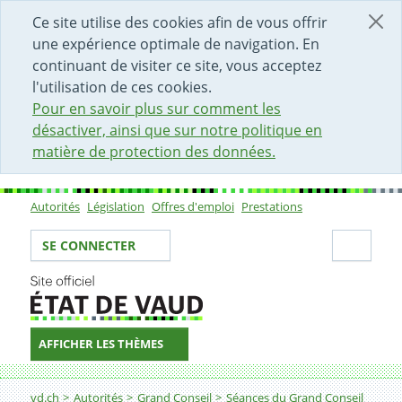
DÉBUT DU CONTENU DE LA PAGE
ACCÈS AU CHAMP DE RECHERCHE
PAGE D'ACCUEIL
FORMULAIRE DE CONTACT
Ce site utilise des cookies afin de vous offrir
une expérience optimale de navigation. En
continuant de visiter ce site, vous acceptez
l'utilisation de ces cookies.
Pour en savoir plus sur comment les
désactiver, ainsi que sur notre politique en
matière de protection des données.
Autorités
Législation
Offres d'emploi
Prestations
Sous-navigation
Votre identité
Secti
SE CONNECTER
AFFICHER LES THÈMES
Fil d'Ariane
vd.ch
Autorités
Grand Conseil
Séances du Grand Conseil