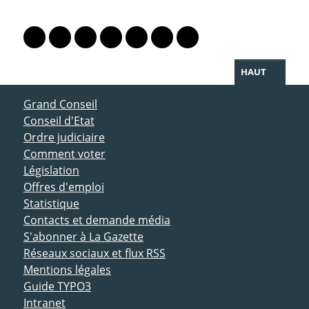
PARTAGER LA PAGE
Lien vers le profil Mastodon
Lien vers le profil Bluesky
Lien vers le profil Instagram
Lien vers le profil Linkedin
Lien vers le profil Facebook
Lien vers le profil Twitter
Partager par WhatsAp
HAUT
ACCÈS DIRECT
Grand Conseil
Conseil d'Etat
Ordre judiciaire
Comment voter
Législation
Offres d'emploi
Statistique
Contacts et demande média
S'abonner à La Gazette
Réseaux sociaux et flux RSS
Mentions légales
Guide TYPO3
Intranet