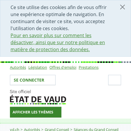
DÉBUT DU CONTENU DE LA PAGE
ACCÈS AU CHAMP DE RECHERCHE
PAGE D'ACCUEIL
FORMULAIRE DE CONTACT
Ce site utilise des cookies afin de vous offrir
une expérience optimale de navigation. En
continuant de visiter ce site, vous acceptez
l'utilisation de ces cookies.
Pour en savoir plus sur comment les
désactiver, ainsi que sur notre politique en
matière de protection des données.
Autorités
Législation
Offres d'emploi
Prestations
Sous-navigation
Votre identité
Secti
SE CONNECTER
AFFICHER LES THÈMES
Fil d'Ariane
vd.ch
Autorités
Grand Conseil
Séances du Grand Conseil