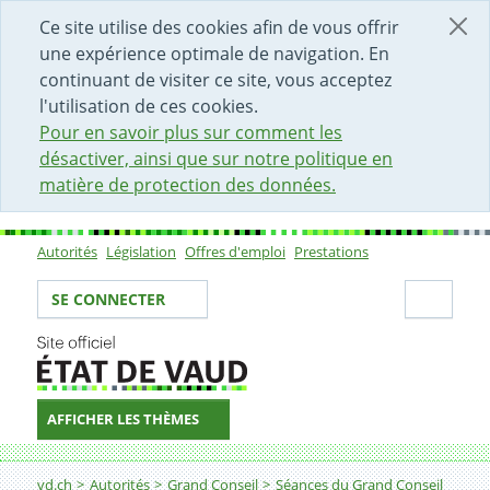
DÉBUT DU CONTENU DE LA PAGE
ACCÈS AU CHAMP DE RECHERCHE
PAGE D'ACCUEIL
FORMULAIRE DE CONTACT
Ce site utilise des cookies afin de vous offrir
une expérience optimale de navigation. En
continuant de visiter ce site, vous acceptez
l'utilisation de ces cookies.
Pour en savoir plus sur comment les
désactiver, ainsi que sur notre politique en
matière de protection des données.
Autorités
Législation
Offres d'emploi
Prestations
Sous-navigation
Votre identité
Secti
SE CONNECTER
AFFICHER LES THÈMES
Fil d'Ariane
vd.ch
Autorités
Grand Conseil
Séances du Grand Conseil