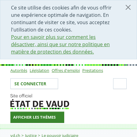
DÉBUT DU CONTENU DE LA PAGE
ACCÈS AU CHAMP DE RECHERCHE
PAGE D'ACCUEIL
FORMULAIRE DE CONTACT
Ce site utilise des cookies afin de vous offrir
une expérience optimale de navigation. En
continuant de visiter ce site, vous acceptez
l'utilisation de ces cookies.
Pour en savoir plus sur comment les
désactiver, ainsi que sur notre politique en
matière de protection des données.
Autorités
Législation
Offres d'emploi
Prestations
Sous-navigation
Votre identité
Secti
SE CONNECTER
AFFICHER LES THÈMES
Fil d'Ariane
vd.ch
Justice
Le pouvoir judiciaire