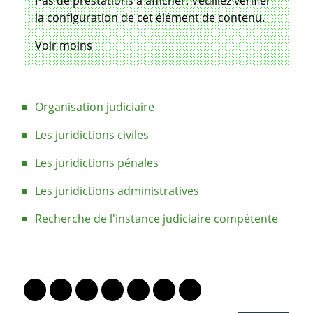
Pas de prestations à afficher. Veuillez vérifier
la configuration de cet élément de contenu.
de prestations
Voir moins
Organisation judiciaire
Les juridictions civiles
Les juridictions pénales
Les juridictions administratives
Recherche de l'instance judiciaire compétente
PARTAGER LA PAGE
Lien vers le profil Mastodon
Lien vers le profil Bluesky
Lien vers le profil Instagram
Lien vers le profil Linkedin
Lien vers le profil Facebook
Lien vers le profil Twitter
Partager par WhatsAp