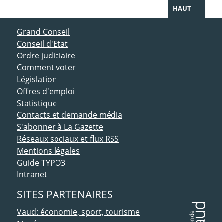
HAUT
ACCÈS DIRECT
Grand Conseil
Conseil d'Etat
Ordre judiciaire
Comment voter
Législation
Offres d'emploi
Statistique
Contacts et demande média
S'abonner à La Gazette
Réseaux sociaux et flux RSS
Mentions légales
Guide TYPO3
Intranet
SITES PARTENAIRES
Vaud: économie, sport, tourisme