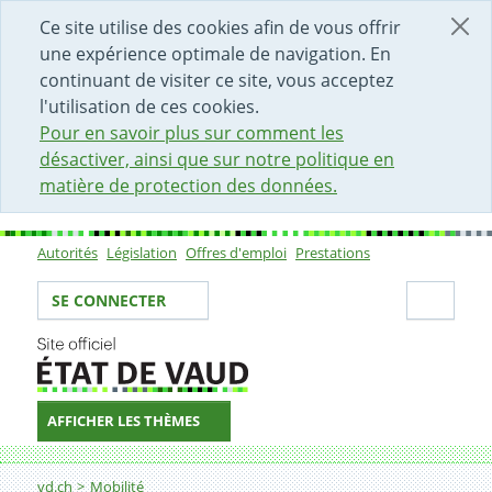
DÉBUT DU CONTENU DE LA PAGE
ACCÈS AU CHAMP DE RECHERCHE
PAGE D'ACCUEIL
FORMULAIRE DE CONTACT
Ce site utilise des cookies afin de vous offrir
une expérience optimale de navigation. En
continuant de visiter ce site, vous acceptez
l'utilisation de ces cookies.
Pour en savoir plus sur comment les
désactiver, ainsi que sur notre politique en
matière de protection des données.
Autorités
Législation
Offres d'emploi
Prestations
Sous-navigation
Votre identité
Secti
SE CONNECTER
AFFICHER LES THÈMES
Fil d'Ariane
Automobile et navigation
vd.ch
Mobilité