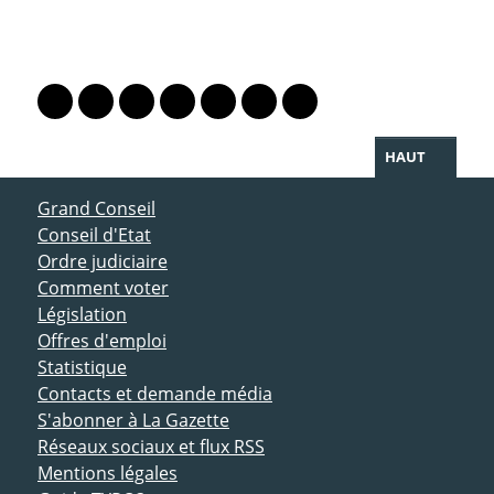
PARTAGER LA PAGE
Lien vers le profil Mastodon
Lien vers le profil Bluesky
Lien vers le profil Instagram
Lien vers le profil Linkedin
Lien vers le profil Facebook
Lien vers le profil Twitter
Partager par WhatsAp
HAUT
ACCÈS DIRECT
Grand Conseil
Conseil d'Etat
Ordre judiciaire
Comment voter
Législation
Offres d'emploi
Statistique
Contacts et demande média
S'abonner à La Gazette
Réseaux sociaux et flux RSS
Mentions légales