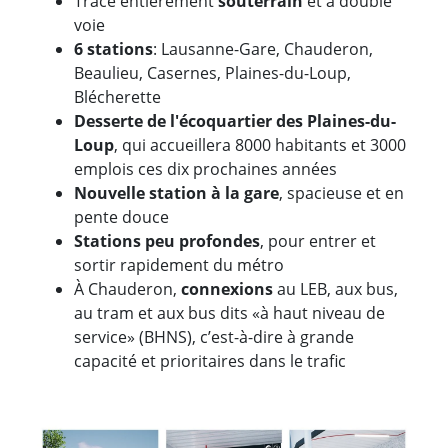
Tracé entièrement
souterrain
et à double
voie
6 stations
: Lausanne-Gare, Chauderon,
Beaulieu, Casernes, Plaines-du-Loup,
Blécherette
Desserte de l'écoquartier des Plaines-du-
Loup
, qui accueillera 8000 habitants et 3000
emplois ces dix prochaines années
Nouvelle station à la gare
, spacieuse et en
pente douce
Stations peu profondes
, pour entrer et
sortir rapidement du métro
À Chauderon,
connexions
au LEB, aux bus,
au tram et aux bus dits «à haut niveau de
service» (BHNS), c’est-à-dire à grande
capacité et prioritaires dans le trafic