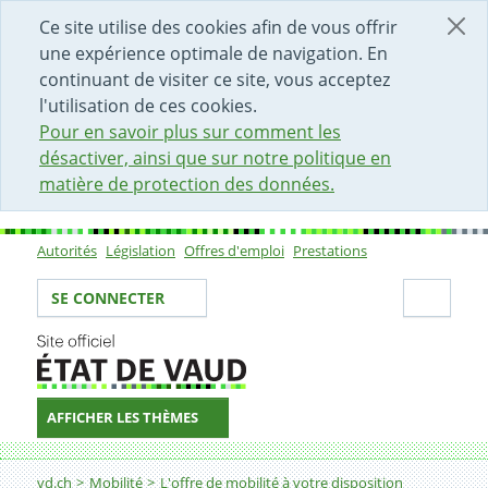
DÉBUT DU CONTENU DE LA PAGE
ACCÈS AU CHAMP DE RECHERCHE
PAGE D'ACCUEIL
FORMULAIRE DE CONTACT
Ce site utilise des cookies afin de vous offrir
une expérience optimale de navigation. En
continuant de visiter ce site, vous acceptez
l'utilisation de ces cookies.
Pour en savoir plus sur comment les
désactiver, ainsi que sur notre politique en
matière de protection des données.
Autorités
Législation
Offres d'emploi
Prestations
Sous-navigation
Votre identité
Secti
SE CONNECTER
AFFICHER LES THÈMES
Fil d'Ariane
Métros
vd.ch
Mobilité
L'offre de mobilité à votre disposition