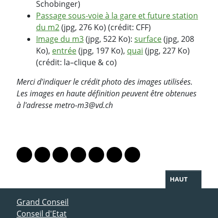
Schobinger)
Passage sous-voie à la gare et future station
du m2
(jpg, 276 Ko) (crédit: CFF)
Image du m3
(jpg, 522 Ko):
surface
(jpg, 208
Ko),
entrée
(jpg, 197 Ko),
quai
(jpg, 227 Ko)
(crédit: la–clique & co)
Merci d'indiquer le crédit photo des images utilisées.
Les images en haute définition peuvent être obtenues
à l'adresse metro-m3@vd.ch
PARTAGER LA PAGE
Lien vers le profil Mastodon
Lien vers le profil Bluesky
Lien vers le profil Instagram
Lien vers le profil Linkedin
Lien vers le profil Facebook
Lien vers le profil Twitter
Partager par WhatsAp
HAUT
ACCÈS DIRECT
Grand Conseil
Conseil d'Etat