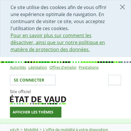
DÉBUT DU CONTENU DE LA PAGE
ACCÈS AU CHAMP DE RECHERCHE
PAGE D'ACCUEIL
FORMULAIRE DE CONTACT
Ce site utilise des cookies afin de vous offrir
une expérience optimale de navigation. En
continuant de visiter ce site, vous acceptez
l'utilisation de ces cookies.
Pour en savoir plus sur comment les
désactiver, ainsi que sur notre politique en
matière de protection des données.
Autorités
Législation
Offres d'emploi
Prestations
Sous-navigation
Votre identité
Secti
SE CONNECTER
AFFICHER LES THÈMES
Fil d'Ariane
Encourager la marche et le vélo
vd.ch
Mobilité
L'offre de mobilité à votre disposition