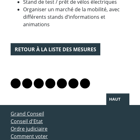
Stand de test / prêt de vélos électriques
Organiser un marché de la mobilité, avec
différents stands d’informations et
animations
RETOUR À LA LISTE DES MESURES
PARTAGER LA PAGE
Lien vers le profil Mastodon
Lien vers le profil Bluesky
Lien vers le profil Instagram
Lien vers le profil Linkedin
Lien vers le profil Facebook
Lien vers le profil Twitter
Partager par WhatsAp
HAUT
ACCÈS DIRECT
Grand Conseil
Conseil d'Etat
Ordre judiciaire
Comment voter