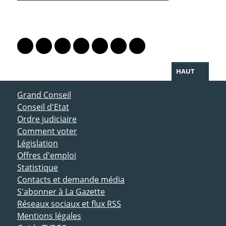
PARTAGER LA PAGE
Lien vers le profil Mastodon
Lien vers le profil Bluesky
Lien vers le profil Instagram
Lien vers le profil Linkedin
Lien vers le profil Facebook
Lien vers le profil Twitter
Partager par WhatsAp
HAUT
ACCÈS DIRECT
Grand Conseil
Conseil d'Etat
Ordre judiciaire
Comment voter
Législation
Offres d'emploi
Statistique
Contacts et demande média
S'abonner à La Gazette
Réseaux sociaux et flux RSS
Mentions légales