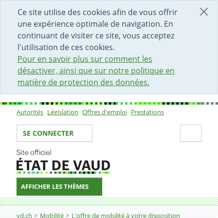
DÉBUT DU CONTENU DE LA PAGE
ACCÈS AU CHAMP DE RECHERCHE
PAGE D'ACCUEIL
FORMULAIRE DE CONTACT
Ce site utilise des cookies afin de vous offrir
une expérience optimale de navigation. En
continuant de visiter ce site, vous acceptez
l'utilisation de ces cookies.
Pour en savoir plus sur comment les
désactiver, ainsi que sur notre politique en
matière de protection des données.
Autorités
Législation
Offres d'emploi
Prestations
Sous-navigation
Votre identité
Secti
SE CONNECTER
AFFICHER LES THÈMES
Fil d'Ariane
Limiter l'impact environnemental des déplacements
vd.ch
Mobilité
L'offre de mobilité à votre disposition