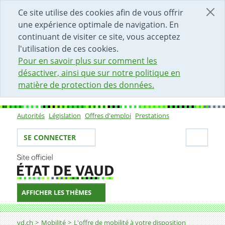
DÉBUT DU CONTENU DE LA PAGE
ACCÈS AU CHAMP DE RECHERCHE
PAGE D'ACCUEIL
FORMULAIRE DE CONTACT
Ce site utilise des cookies afin de vous offrir
une expérience optimale de navigation. En
continuant de visiter ce site, vous acceptez
l'utilisation de ces cookies.
Pour en savoir plus sur comment les
désactiver, ainsi que sur notre politique en
matière de protection des données.
Autorités
Législation
Offres d'emploi
Prestations
Sous-navigation
Votre identité
Secti
SE CONNECTER
AFFICHER LES THÈMES
Fil d'Ariane
Galeries photos et vidéos RC 177
vd.ch
Mobilité
L'offre de mobilité à votre disposition