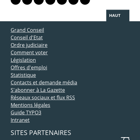
Lien vers le profil Mastodon
Lien vers le profil Bluesky
Lien vers le profil Instagram
Lien vers le profil Linkedin
Lien vers le profil Facebook
Lien vers le profil Twitter
Partager par WhatsAp
HAUT
ACCÈS DIRECT
Grand Conseil
Conseil d'Etat
Ordre judiciaire
Comment voter
Législation
Offres d'emploi
Statistique
Contacts et demande média
S'abonner à La Gazette
Réseaux sociaux et flux RSS
Mentions légales
Guide TYPO3
Intranet
SITES PARTENAIRES