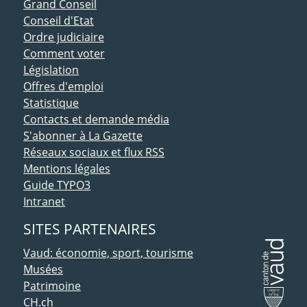
ACCÈS DIRECT
Grand Conseil
Conseil d'Etat
Ordre judiciaire
Comment voter
Législation
Offres d'emploi
Statistique
Contacts et demande média
S'abonner à La Gazette
Réseaux sociaux et flux RSS
Mentions légales
Guide TYPO3
Intranet
SITES PARTENAIRES
Vaud: économie, sport, tourisme
Musées
Patrimoine
CH.ch