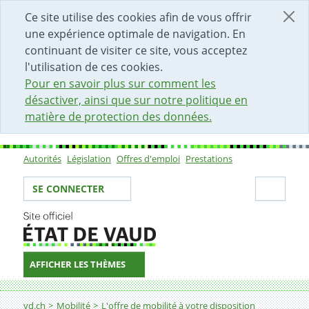
DÉBUT DU CONTENU DE LA PAGE
ACCÈS AU CHAMP DE RECHERCHE
PAGE D'ACCUEIL
FORMULAIRE DE CONTACT
Ce site utilise des cookies afin de vous offrir
une expérience optimale de navigation. En
continuant de visiter ce site, vous acceptez
l'utilisation de ces cookies.
Pour en savoir plus sur comment les
désactiver, ainsi que sur notre politique en
matière de protection des données.
Autorités
Législation
Offres d'emploi
Prestations
Sous-navigation
Votre identité
Secti
SE CONNECTER
AFFICHER LES THÈMES
Fil d'Ariane
Evitement de Penthaz (ouvrages)
vd.ch
Mobilité
L'offre de mobilité à votre disposition