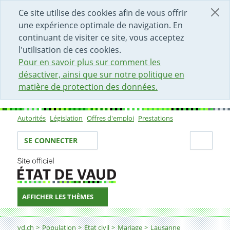
DÉBUT DU CONTENU DE LA PAGE
ACCÈS AU CHAMP DE RECHERCHE
PAGE D'ACCUEIL
FORMULAIRE DE CONTACT
Ce site utilise des cookies afin de vous offrir
une expérience optimale de navigation. En
continuant de visiter ce site, vous acceptez
l'utilisation de ces cookies.
Pour en savoir plus sur comment les
désactiver, ainsi que sur notre politique en
matière de protection des données.
Autorités
Législation
Offres d'emploi
Prestations
Sous-navigation
Votre identité
Secti
SE CONNECTER
AFFICHER LES THÈMES
Fil d'Ariane
Lausanne
vd.ch
Population
Etat civil
Mariage
Lausanne