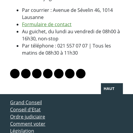
Par courrier : Avenue de Sévelin 46, 1014
Lausanne
Formulaire de contact
Au guichet, du lundi au vendredi de 08h00 à
16h30, non-stop
Par téléphone : 021 557 07 07 | Tous les
matins de 08h30 à 11h30
PARTAGER LA PAGE
Lien vers le profil Mastodon
Lien vers le profil Bluesky
Lien vers le profil Instagram
Lien vers le profil Linkedin
Lien vers le profil Facebook
Lien vers le profil Twitter
Partager par WhatsAp
HAUT
ACCÈS DIRECT
Grand Conseil
Conseil d'Etat
Ordre judiciaire
Comment voter
Législation