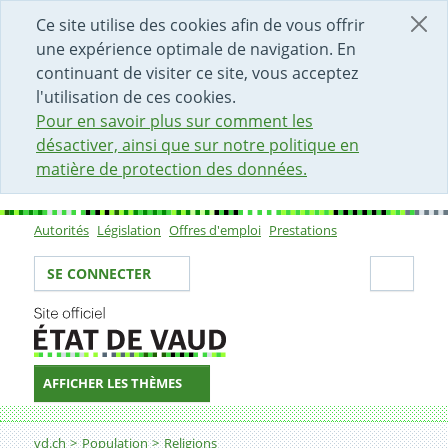
DÉBUT DU CONTENU DE LA PAGE
ACCÈS AU CHAMP DE RECHERCHE
PAGE D'ACCUEIL
FORMULAIRE DE CONTACT
Ce site utilise des cookies afin de vous offrir
une expérience optimale de navigation. En
continuant de visiter ce site, vous acceptez
l'utilisation de ces cookies.
Pour en savoir plus sur comment les
désactiver, ainsi que sur notre politique en
matière de protection des données.
Autorités
Législation
Offres d'emploi
Prestations
Sous-navigation
Votre identité
Secti
SE CONNECTER
AFFICHER LES THÈMES
Fil d'Ariane
La Commission consultative en matière religieuse (CC
vd.ch
Population
Religions