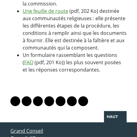
la commission.
Une feuille de route
(pdf, 202 Ko) destinée
aux communautés religieuses : elle présente
les différentes étapes de la procédure, les
conditions à remplir ainsi que les documents
à fournir. Elle est destinée à la faîtière et aux
communautés qui la composent.
Un formulaire rassemblant les questions
(
FAQ
(pdf, 201 Ko)) les plus souvent posées
et les réponses correspondantes.
PARTAGER LA PAGE
Lien vers le profil Mastodon
Lien vers le profil Bluesky
Lien vers le profil Instagram
Lien vers le profil Linkedin
Lien vers le profil Facebook
Lien vers le profil Twitter
Partager par WhatsAp
HAUT
ACCÈS DIRECT
Grand Conseil