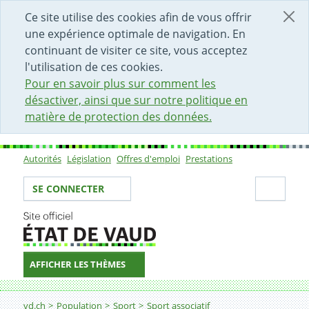
DÉBUT DU CONTENU DE LA PAGE
ACCÈS AU CHAMP DE RECHERCHE
PAGE D'ACCUEIL
FORMULAIRE DE CONTACT
Ce site utilise des cookies afin de vous offrir
une expérience optimale de navigation. En
continuant de visiter ce site, vous acceptez
l'utilisation de ces cookies.
Pour en savoir plus sur comment les
désactiver, ainsi que sur notre politique en
matière de protection des données.
Autorités
Législation
Offres d'emploi
Prestations
Sous-navigation
Votre identité
Secti
SE CONNECTER
AFFICHER LES THÈMES
Fil d'Ariane
vd.ch
Population
Sport
Sport associatif