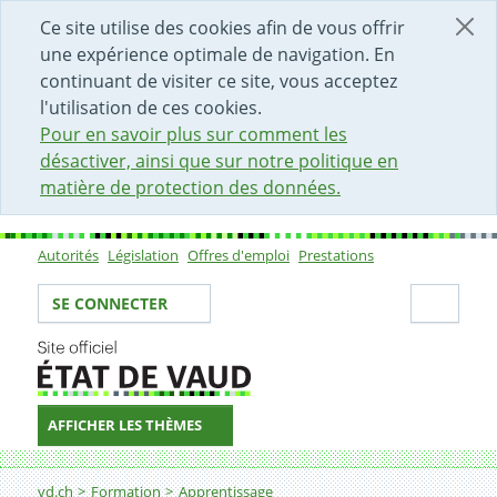
DÉBUT DU CONTENU DE LA PAGE
ACCÈS AU CHAMP DE RECHERCHE
PAGE D'ACCUEIL
FORMULAIRE DE CONTACT
Ce site utilise des cookies afin de vous offrir
une expérience optimale de navigation. En
continuant de visiter ce site, vous acceptez
l'utilisation de ces cookies.
Pour en savoir plus sur comment les
désactiver, ainsi que sur notre politique en
matière de protection des données.
Autorités
Législation
Offres d'emploi
Prestations
Sous-navigation
Votre identité
Secti
SE CONNECTER
AFFICHER LES THÈMES
Fil d'Ariane
Demander des mesures d'aménagement pour les pers
vd.ch
Formation
Apprentissage