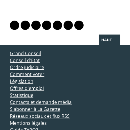
PARTAGER LA PAGE
Lien vers le profil Mastodon
Lien vers le profil Bluesky
Lien vers le profil Instagram
Lien vers le profil Linkedin
Lien vers le profil Facebook
Lien vers le profil Twitter
Partager par WhatsAp
HAUT
ACCÈS DIRECT
Grand Conseil
Conseil d'Etat
Ordre judiciaire
Comment voter
Législation
Offres d'emploi
Statistique
Contacts et demande média
S'abonner à La Gazette
Réseaux sociaux et flux RSS
Mentions légales