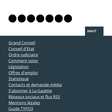
PARTAGER LA PAGE
Lien vers le profil Mastodon
Lien vers le profil Bluesky
Lien vers le profil Instagram
Lien vers le profil Linkedin
Lien vers le profil Facebook
Lien vers le profil Twitter
Partager par WhatsAp
HAUT
ACCÈS DIRECT
Grand Conseil
Conseil d'Etat
Ordre judiciaire
Comment voter
Législation
Offres d'emploi
Statistique
Contacts et demande média
S'abonner à La Gazette
Réseaux sociaux et flux RSS
Mentions légales
Guide TYPO3