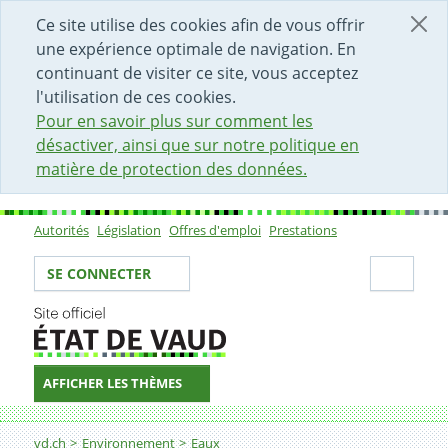
DÉBUT DU CONTENU DE LA PAGE
ACCÈS AU CHAMP DE RECHERCHE
PAGE D'ACCUEIL
FORMULAIRE DE CONTACT
Ce site utilise des cookies afin de vous offrir
une expérience optimale de navigation. En
continuant de visiter ce site, vous acceptez
l'utilisation de ces cookies.
Pour en savoir plus sur comment les
désactiver, ainsi que sur notre politique en
matière de protection des données.
Autorités
Législation
Offres d'emploi
Prestations
Sous-navigation
Votre identité
Secti
SE CONNECTER
AFFICHER LES THÈMES
Fil d'Ariane
Demander le transfert d'une autorisation ou concession
vd.ch
Environnement
Eaux