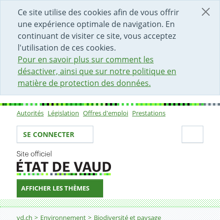
DÉBUT DU CONTENU DE LA PAGE
ACCÈS AU CHAMP DE RECHERCHE
PAGE D'ACCUEIL
FORMULAIRE DE CONTACT
Ce site utilise des cookies afin de vous offrir
une expérience optimale de navigation. En
continuant de visiter ce site, vous acceptez
l'utilisation de ces cookies.
Pour en savoir plus sur comment les
désactiver, ainsi que sur notre politique en
matière de protection des données.
Autorités
Législation
Offres d'emploi
Prestations
Sous-navigation
Votre identité
Secti
SE CONNECTER
AFFICHER LES THÈMES
Fil d'Ariane
Protection des espèces - Demander une subvention pour
vd.ch
Environnement
Biodiversité et paysage