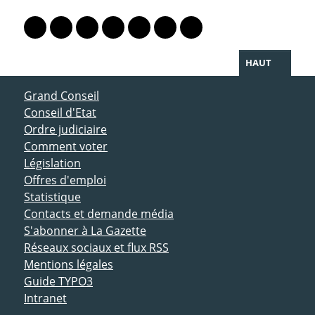
PARTAGER LA PAGE
Lien vers le profil Mastodon
Lien vers le profil Bluesky
Lien vers le profil Instagram
Lien vers le profil Linkedin
Lien vers le profil Facebook
Lien vers le profil Twitter
Partager par WhatsAp
HAUT
ACCÈS DIRECT
Grand Conseil
Conseil d'Etat
Ordre judiciaire
Comment voter
Législation
Offres d'emploi
Statistique
Contacts et demande média
S'abonner à La Gazette
Réseaux sociaux et flux RSS
Mentions légales
Guide TYPO3
Intranet