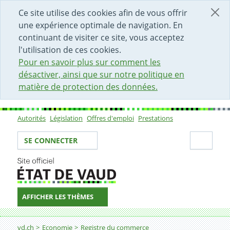
DÉBUT DU CONTENU DE LA PAGE
ACCÈS AU CHAMP DE RECHERCHE
PAGE D'ACCUEIL
FORMULAIRE DE CONTACT
Ce site utilise des cookies afin de vous offrir
une expérience optimale de navigation. En
continuant de visiter ce site, vous acceptez
l'utilisation de ces cookies.
Pour en savoir plus sur comment les
désactiver, ainsi que sur notre politique en
matière de protection des données.
Autorités
Législation
Offres d'emploi
Prestations
Sous-navigation
Votre identité
Secti
SE CONNECTER
AFFICHER LES THÈMES
Fil d'Ariane
Modifier l'inscription d'une société anonyme au regis
vd.ch
Economie
Registre du commerce